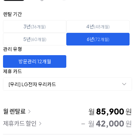
옵션 선택
렌탈 선택
렌탈 기간
3년
4년
(36개월)
(48개월)
5년
6년
(60개월)
(72개월)
관리 유형
방문관리 12개월
제휴 카드
[우리] LG전자 우리카드
이용 요금
85,900
월
원
월 렌탈료
42,000
월
원
제휴카드 할인