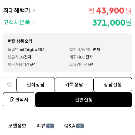
43,900
월
원
최대혜택가
371,000
원
고객사은품
렌탈 상품 요약
모델명
m626gbb352_
설치비/등록비
면제
렌탈사
LG전자
제조사
LG전자
의무사용기간
6년
소유권이전
6년
전화상담
카톡상담
상담신청
견적서
간편신청
상세 정보
모델정보
리뷰
Q&A
0
0