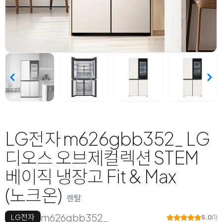
LG전자 m626gbb352_ LG
디오스 오브제컬렉션 STEM
베이직 냉장고 Fit & Max
(노크온)
렌탈
m626gbb352_
LG전자
5.0
(1)