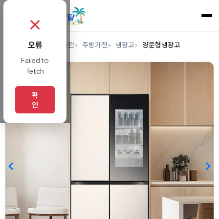
✗
오류
홈
렌탈
디지털/가전
주방가전
냉장고
양문형냉장고
Failed to
fetch
확
인