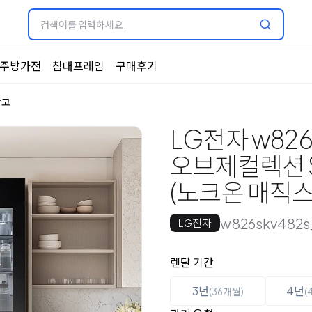
주방가전
침대프레임
구매후기
장고
LG전자 w826s
오브제컬렉션 
(노크온 매직
w826skv482s
LG전자
옵션 선택
렌탈 선택
렌탈 기간
3년
4년
(36개월)
(