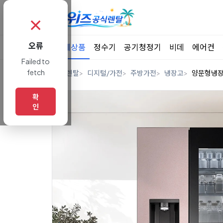
✗
오류
전체상품
정수기
공기청정기
비데
에어컨
Failed to
fetch
홈
렌탈
디지털/가전
주방가전
냉장고
양문형냉
확
인