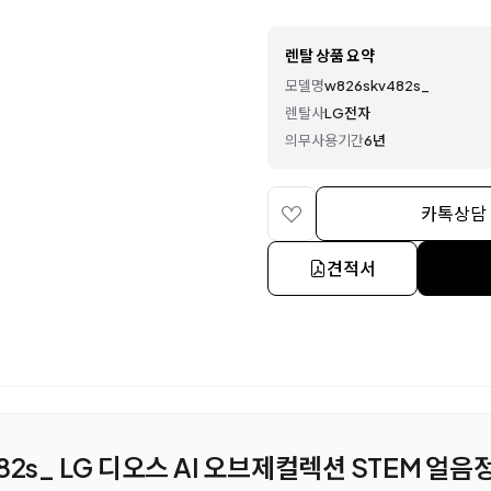
렌탈 상품 요약
모델명
w826skv482s_
렌탈사
LG전자
의무사용기간
6년
카톡상담
견적서
482s_ LG 디오스 AI 오브제컬렉션 STEM 얼