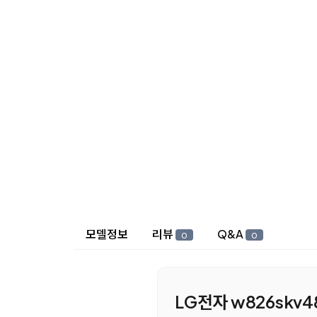
상세 정보
모델정보
리뷰
Q&A
0
0
LG전자 w826skv