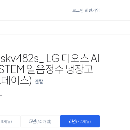
로그인
회원가입
kv482s_ LG 디오스 AI
STEM 얼음정수 냉장고
스페이스)
렌탈
_
5년
6년
48개월)
(60개월)
(72개월)