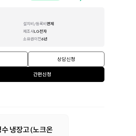
설치비/등록비
면제
제조사
LG전자
소유권이전
6년
상담신청
간편신청
음정수 냉장고 (노크온