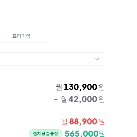
프리미엄
130,900
월
원
42,000
월
원
88,900
월
원
565,000
원
설치 당일 증정