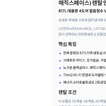
매직스페이스) 렌탈 
817L 대용량 4도어 얼음정수
상냉장·하냉동 구조와 멀티냉각방식
LG전자 w826skv482s_ LG
많이 선택되는 양문형냉장고 모델입니다
핵심 특징
전체 용량은 817L이며 냉장실 4
크래프트 아이스, 조각얼음, 각얼
노크온 블랙글라스, 매직스페이스
ThinQ Wi-Fi 연결과 도어쿨링
에너지 소비효율등급은 2등급입
렌탈 조건
이 상품은 36개월, 48개월, 60개