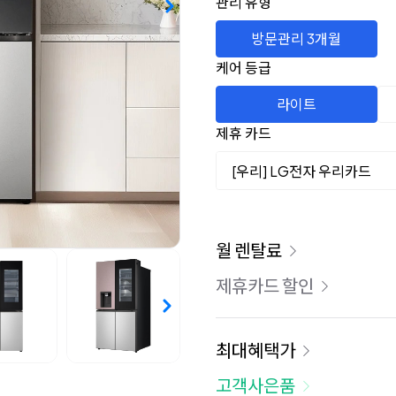
관리 유형
방문관리 3개월
케어 등급
라이트
제휴 카드
[우리] LG전자 우리카드
이용 요금
월 렌탈료
제휴카드 할인
최대혜택가
고객사은품