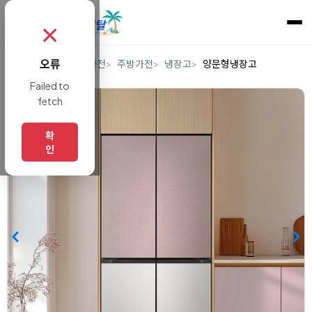
✗
오류
홈
렌탈
디지털/가전
주방가전
냉장고
양문형냉장고
Failed to
fetch
확
인