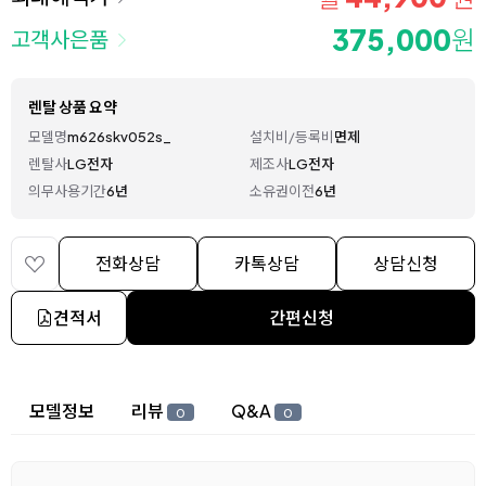
375,000
원
고객사은품
렌탈 상품 요약
모델명
m626skv052s_
설치비/등록비
면제
렌탈사
LG전자
제조사
LG전자
의무사용기간
6년
소유권이전
6년
전화상담
카톡상담
상담신청
견적서
간편신청
상세 정보
모델정보
리뷰
Q&A
0
0