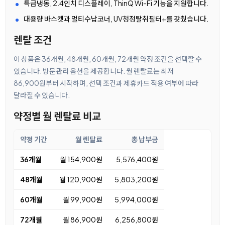
특급냉동, 2.4인치 디스플레이, ThinQ Wi-Fi 기능을 지원합니다.
대용량 바스켓과 멀티수납코너, UV청정탈취필터+를 갖췄습니다.
렌탈 조건
이 상품은 36개월, 48개월, 60개월, 72개월 약정 조건을 선택할 수
있습니다. 방문관리 옵션을 제공합니다. 월 렌탈료는 최저
86,900원부터 시작하며, 선택 조건과 제휴카드 적용 여부에 따라
달라질 수 있습니다.
약정별 월 렌탈료 비교
약정 기간
월 렌탈료
총 납부금
36개월
월 154,900원
5,576,400원
48개월
월 120,900원
5,803,200원
60개월
월 99,900원
5,994,000원
72개월
월 86,900원
6,256,800원