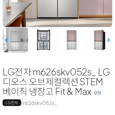
LG전자 m626skv052s_ LG
디오스 오브제컬렉션 STEM
베이직 냉장고 Fit & Max
렌탈
m626skv052s_
LG전자