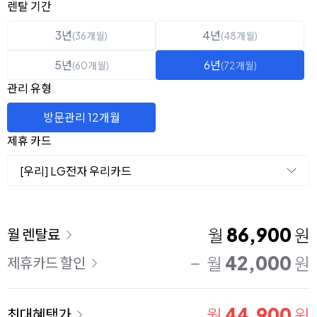
옵션 선택
렌탈 선택
렌탈 기간
3년
4년
(36개월)
(48개월)
5년
6년
(60개월)
(72개월)
관리 유형
방문관리 12개월
제휴 카드
[우리] LG전자 우리카드
이용 요금
86,900
월
원
월 렌탈료
42,000
월
원
제휴카드 할인
44,900
월
원
최대혜택가