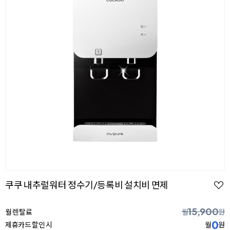
쿠쿠 내추럴워터 정수기/등록비 설치비 면제
15,900
월 렌탈료
월
원
0
제휴카드 할인 시
월
원