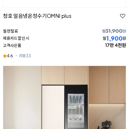
청호 얼음냉온정수기OMNI plus
31,900
월 렌탈료
월
원
1,900
제휴카드 할인 시
월
원
17만 4천원
고객사은품
4.6
리뷰
33