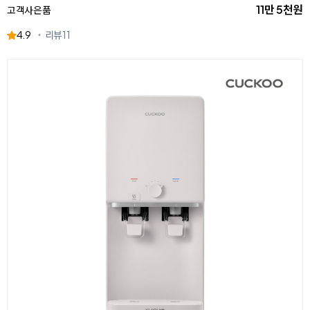
11만 5천원
고객사은품
4.9
리뷰
11