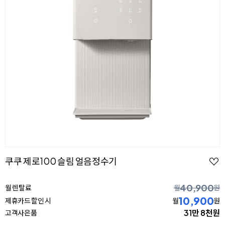
쿠쿠 제로100 슬림 얼음정수기
40,900
월 렌탈료
월
원
10,900
제휴카드 할인 시
월
원
31만 8천원
고객사은품