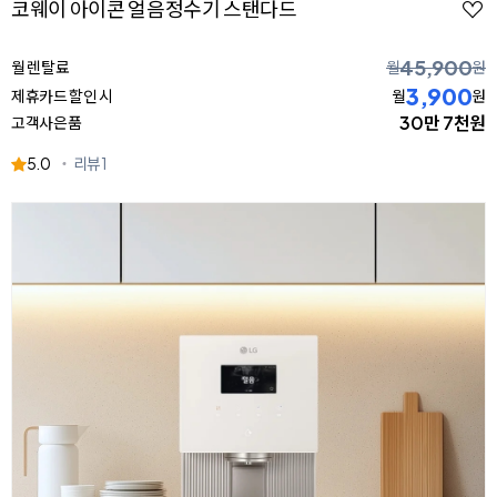
코웨이 아이콘 얼음정수기 스탠다드
45,900
월 렌탈료
월
원
3,900
제휴카드 할인 시
월
원
30만 7천원
고객사은품
5.0
리뷰
1