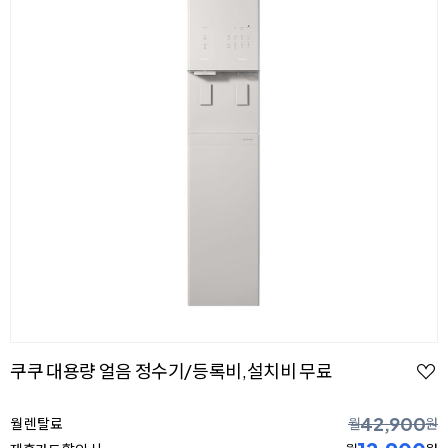
쿠쿠 대용량 얼음 정수기/등록비,설치비 무료
42,900
월 렌탈료
월
원