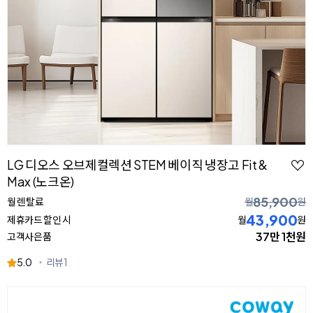
LG 디오스 오브제컬렉션 STEM 베이직 냉장고 Fit &
Max (노크온)
85,900
월 렌탈료
월
원
43,900
제휴카드 할인 시
월
원
37만 1천원
고객사은품
5.0
리뷰
1