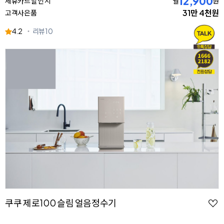
12,900
제휴카드 할인 시
월
원
31만 4천원
고객사은품
4.2
리뷰
10
쿠쿠 제로100 슬림 얼음정수기