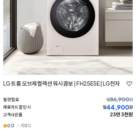
LG 트롬 오브제컬렉션 워시콤보 | FH25ESE | LG전자
86,900
월 렌탈료
월
원
44,900
제휴카드 할인 시
월
원
23만 3천원
고객사은품
0.0
리뷰
0