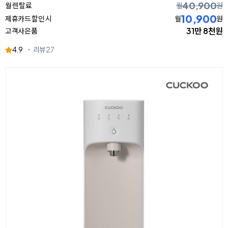
40,900
월 렌탈료
월
원
10,900
제휴카드 할인 시
월
원
31만 8천원
고객사은품
4.9
리뷰
27