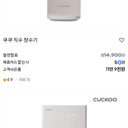
쿠쿠 직수 정수기
14,900
월 렌탈료
월
원
0
제휴카드 할인 시
월
원
11만 9천원
고객사은품
4.9
리뷰
76