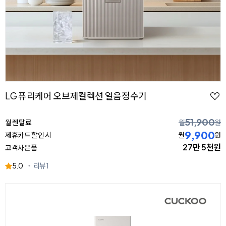
LG 퓨리케어 오브제컬렉션 얼음정수기
51,900
월 렌탈료
월
원
9,900
제휴카드 할인 시
월
원
27만 5천원
고객사은품
5.0
리뷰
1