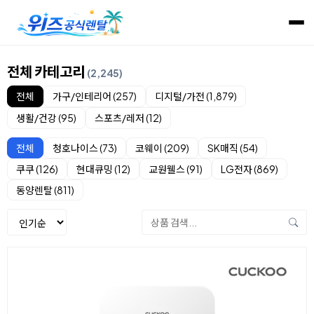
전체 카테고리
(2,245)
전체
가구/인테리어 (257)
디지털/가전 (1,879)
생활/건강 (95)
스포츠/레저 (12)
전체
청호나이스 (73)
코웨이 (209)
SK매직 (54)
쿠쿠 (126)
현대큐밍 (12)
교원웰스 (91)
LG전자 (869)
동양렌탈 (811)