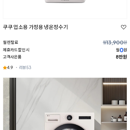
쿠쿠 업소용 가정용 냉온정수기
13,900
월 렌탈료
월
원
0
제휴카드 할인 시
월
원
8만원
고객사은품
4.9
리뷰
53