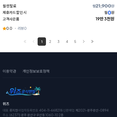
21,900
월 렌탈료
월
원
0
제휴카드 할인 시
월
원
19만 3천원
고객사은품
0.0
리뷰
0
1
2
3
4
5
이용약관
개인정보보호정책
위즈
대표
류지현
사업자등록번호
404-11-66821
통신판매업
제2021-광주광산-0894
주소
(62371) 광주 광산구 우산동 1060-10 2층