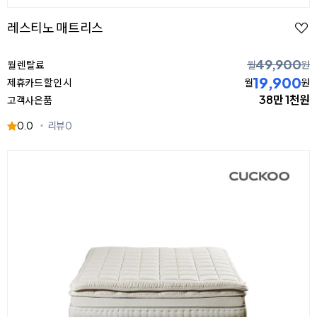
레스티노 매트리스
49,900
월 렌탈료
월
원
19,900
제휴카드 할인 시
월
원
38만 1천원
고객사은품
0.0
리뷰
0