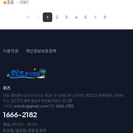
3.0
리뷰
1
1
2
3
4
5
이용약관
개인정보보호정책
위즈
대표
류지현
사업자등록번호
404-11-66821
통신판매업
제2021-광주광산-0894
주소
(62371) 광주 광산구 우산동 1060-10 2층
이메일
wwizkr@gmail.com
전화
1666-2182
1666-2182
평일: 09:00 ~ 18:00
토요일/일요일/공휴일 휴무