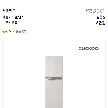
13,900
월 렌탈료
월
원
0
제휴카드 할인 시
월
원
8만원
고객사은품
4.9
리뷰
53