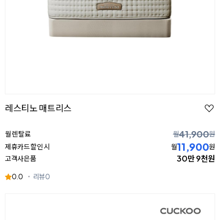
레스티노 매트리스
41,900
월 렌탈료
월
원
11,900
제휴카드 할인 시
월
원
30만 9천원
고객사은품
0.0
리뷰
0