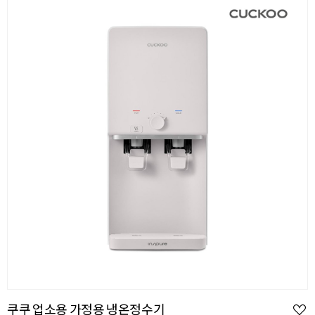
쿠쿠 업소용 가정용 냉온정수기