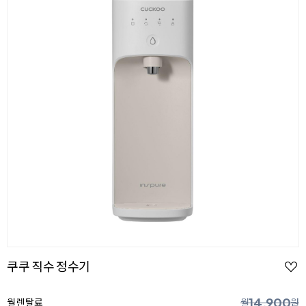
쿠쿠 직수 정수기
14,900
월 렌탈료
월
원