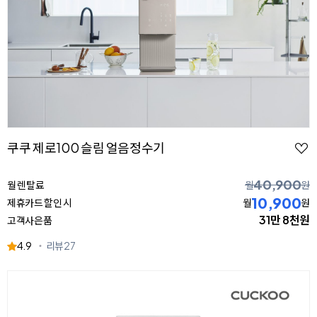
쿠쿠 제로100 슬림 얼음정수기
40,900
월 렌탈료
월
원
10,900
제휴카드 할인 시
월
원
31만 8천원
고객사은품
4.9
리뷰
27