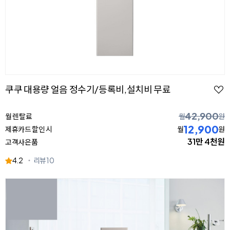
쿠쿠 대용량 얼음 정수기/등록비,설치비 무료
42,900
월 렌탈료
월
원
12,900
제휴카드 할인 시
월
원
31만 4천원
고객사은품
4.2
리뷰
10