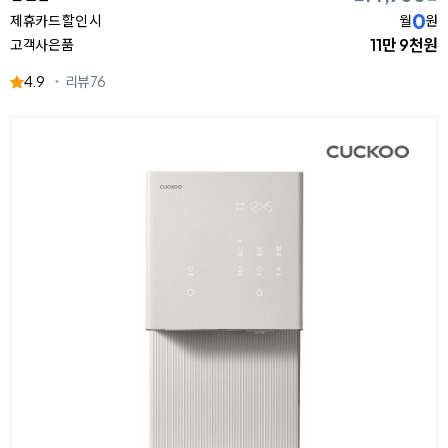
0
제휴카드 할인 시
월
원
11만 9천원
고객사은품
4.9
리뷰
76