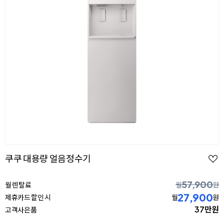
쿠쿠 대용량 얼음정수기
57,900
월 렌탈료
월
원
27,900
제휴카드 할인 시
월
원
37만원
고객사은품