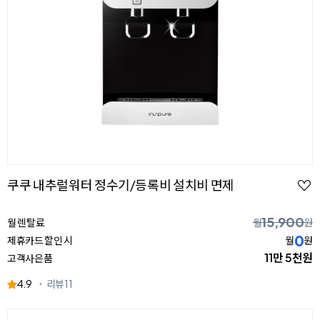
쿠쿠 내추럴워터 정수기/등록비 설치비 면제
15,900
월 렌탈료
월
원
0
제휴카드 할인 시
월
원
11만 5천원
고객사은품
4.9
리뷰
11