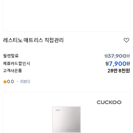
레스티노 매트리스 직접관리
37,900
월 렌탈료
월
원
7,900
제휴카드 할인 시
월
원
28만 8천원
고객사은품
0.0
리뷰
0