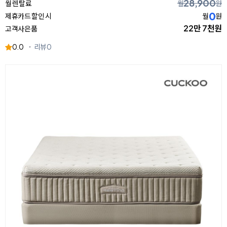
28,900
월 렌탈료
월
원
0
제휴카드 할인 시
월
원
22만 7천원
고객사은품
0.0
리뷰
0