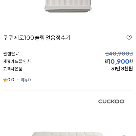
쿠쿠 제로100 슬림 얼음정수기
40,900
월 렌탈료
월
원
10,900
제휴카드 할인 시
월
원
31만 8천원
고객사은품
0.0
리뷰
0