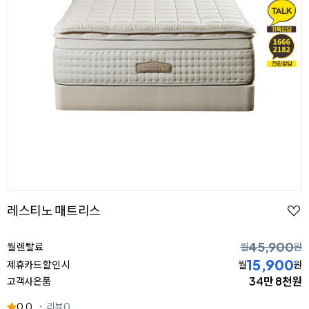
레스티노 매트리스
45,900
월 렌탈료
월
원
15,900
제휴카드 할인 시
월
원
34만 8천원
고객사은품
0.0
리뷰
0