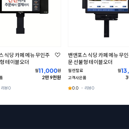
 식당 카페 메뉴 무인주
밴앤포스 식당 카페 메뉴 무
더형 테이블오더
문 선불형 테이블오더
11,000
13
월
원
월 렌탈료
월
2만 9천원
3
품
고객사은품
리뷰
0
0.0
리뷰
0