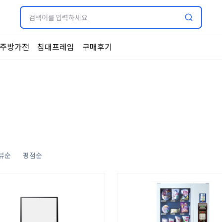
주방가전
침대프레임
구매후기
뷰순
평점순