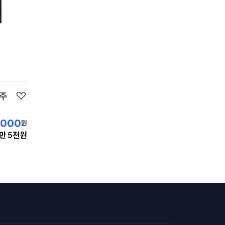
인주
,000
원
만 5천원