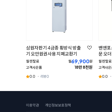
삼원자판기 4금종 횡방식 방출
밴앤포스
기 오만원권사용 지폐교환기
문 오
69,900
월 렌탈료
월
원
월 렌탈료
18만 8천원
고객사은품
고객사은
0.0
리뷰
0
0.0
이용약관
개인정보보호정책