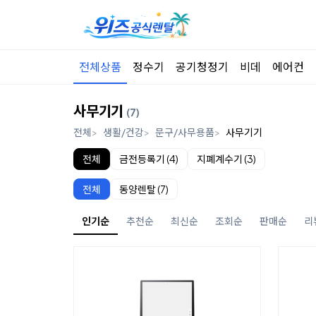
전체상품
정수기
공기청정기
비데
에어컨
사무기기
(7)
전체
생활/건강
문구/사무용품
사무기기
전체
금전등록기 (4)
지폐계수기 (3)
전체
동양렌탈 (7)
인기순
추천순
최신순
조회순
판매순
리