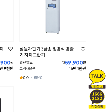
지폐
삼원자판기 3금종 횡방식 방출
기 지폐교환기
,900
59,900
원
월 렌탈료
월
원
3만 9천원
16만 1천원
고객사은품
0.0
리뷰
0