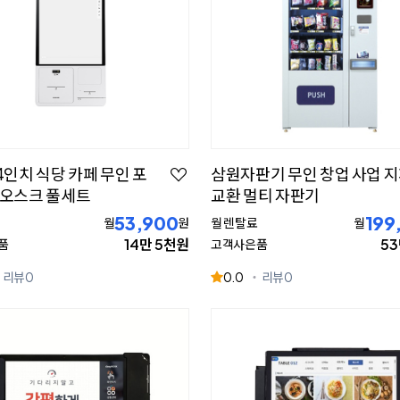
4인치 식당 카페 무인 포
삼원자판기 무인 창업 사업 
키오스크 풀세트
교환 멀티 자판기
53,900
199
월
원
월 렌탈료
월
14만 5천원
5
품
고객사은품
리뷰
0
0.0
리뷰
0