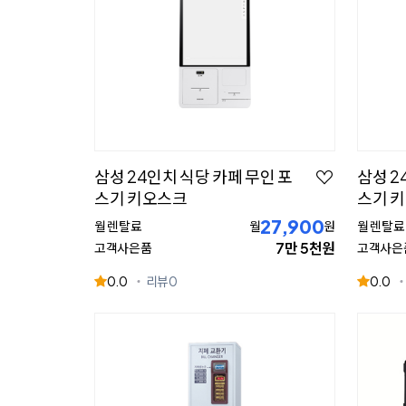
삼성 24인치 식당 카페 무인 포
삼성 2
스기 키오스크
스기 
27,900
월 렌탈료
월
원
월 렌탈료
7만 5천원
고객사은품
고객사은
0.0
리뷰
0
0.0