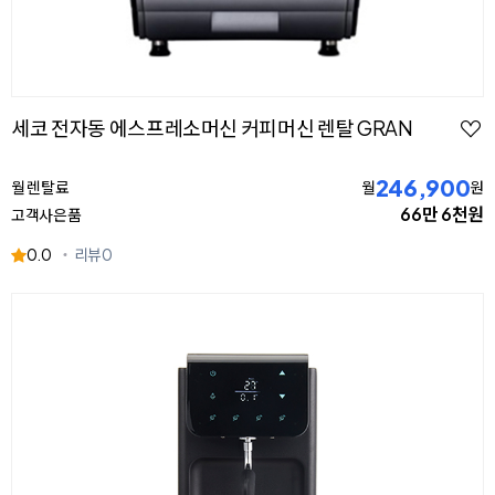
세코 전자동 에스프레소머신 커피머신 렌탈 GRAN
246,900
월 렌탈료
월
원
66만 6천원
고객사은품
0.0
리뷰
0