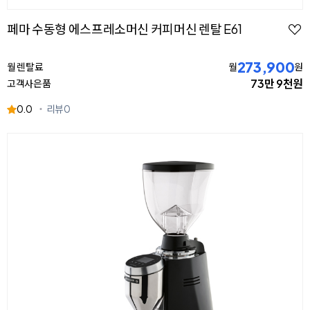
페마 수동형 에스프레소머신 커피머신 렌탈 E61
273,900
월 렌탈료
월
원
73만 9천원
고객사은품
0.0
리뷰
0