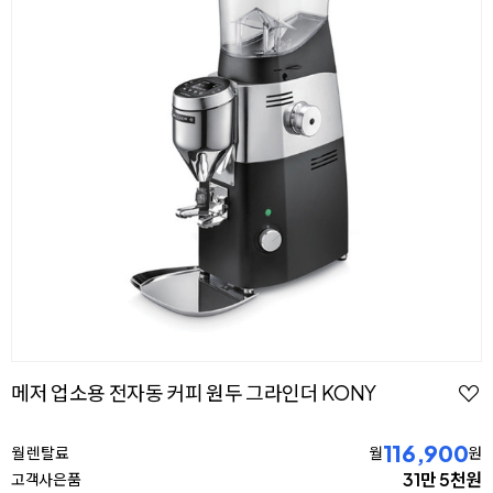
메저 업소용 전자동 커피 원두 그라인더 KONY
116,900
월 렌탈료
월
원
31만 5천원
고객사은품