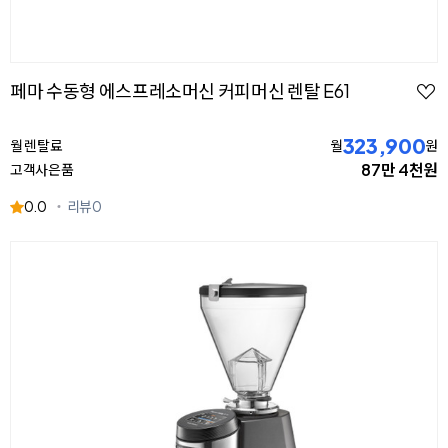
페마 수동형 에스프레소머신 커피머신 렌탈 E61
323,900
월 렌탈료
월
원
87만 4천원
고객사은품
0.0
리뷰
0