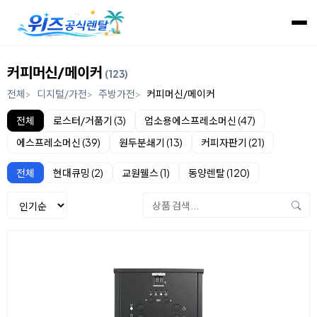
커피머신/메이커
(123)
전체
디지털/가전
주방가전
커피머신/메이커
전체
로스터/거품기 (3)
업소용에스프레소머신 (47)
에스프레소머신 (39)
원두분쇄기 (13)
커피자판기 (21)
전체
현대큐밍 (2)
교원웰스 (1)
동양렌탈 (120)