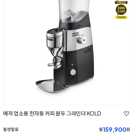
메저 업소용 전자동 커피 원두 그라인더 KOLD
159,900
월 렌탈료
월
원