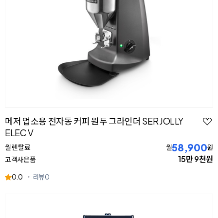
메저 업소용 전자동 커피 원두 그라인더 SER JOLLY
ELEC V
58,900
월 렌탈료
월
원
15만 9천원
고객사은품
0.0
리뷰
0