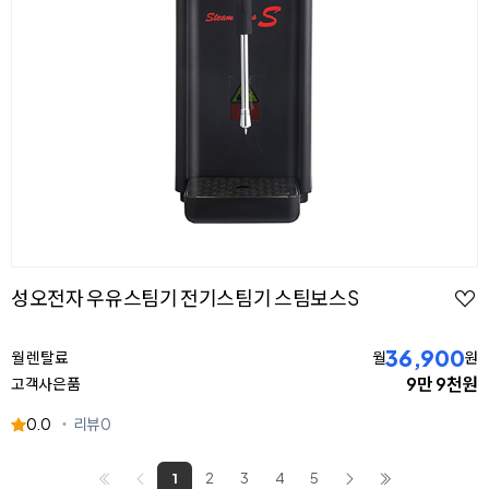
성오전자 우유스팀기 전기스팀기 스팀보스S
36,900
월 렌탈료
월
원
9만 9천원
고객사은품
0.0
리뷰
0
1
2
3
4
5