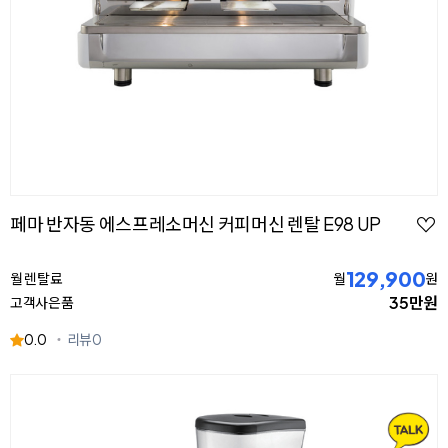
페마 반자동 에스프레소머신 커피머신 렌탈 E98 UP
129,900
월 렌탈료
월
원
35만원
고객사은품
0.0
리뷰
0