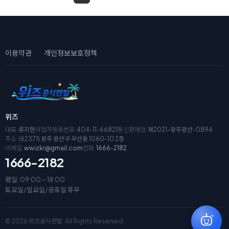
이용약관
개인정보보호정책
위즈
대표
류지현
사업자등록번호
404-11-66821
통신판매업
제2021-광주광산-0894
주소
(62371) 광주 광산구 우산동 1060-10 2층
이메일
wwizkr@gmail.com
전화
1666-2182
1666-2182
평일: 09:00 ~ 18:00
토요일/일요일/공휴일 휴무
© 2026 위즈공식렌탈. All Rights Reserved.