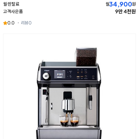
34,900
월 렌탈료
월
원
9만 4천원
고객사은품
0.0
리뷰
0