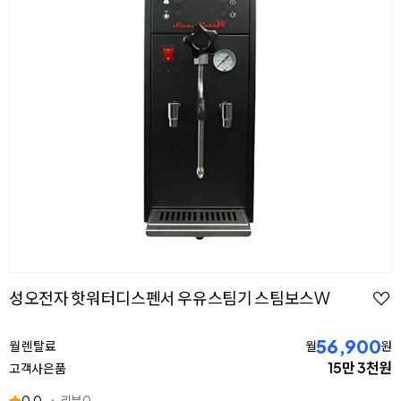
성오전자 핫워터디스펜서 우유스팀기 스팀보스W
56,900
월 렌탈료
월
원
15만 3천원
고객사은품
0.0
리뷰
0