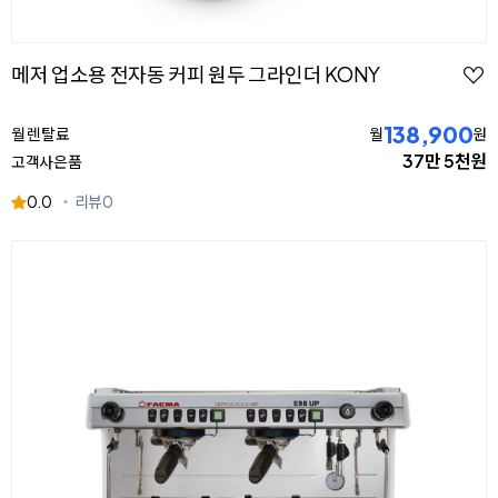
메저 업소용 전자동 커피 원두 그라인더 KONY
138,900
월 렌탈료
월
원
37만 5천원
고객사은품
0.0
리뷰
0