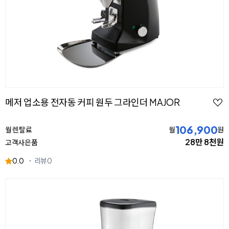
메저 업소용 전자동 커피 원두 그라인더 MAJOR
106,900
월 렌탈료
월
원
28만 8천원
고객사은품
0.0
리뷰
0