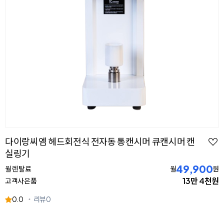
다이랑씨엠 헤드회전식 전자동 통캔시머 큐캔시머 캔
실링기
49,900
월 렌탈료
월
원
13만 4천원
고객사은품
0.0
리뷰
0