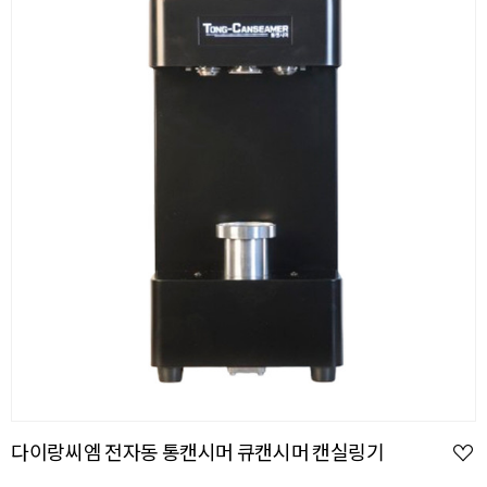
다이랑씨엠 전자동 통캔시머 큐캔시머 캔실링기