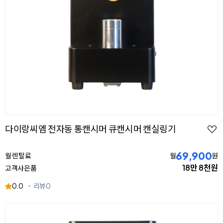
다이랑씨엠 전자동 통캔시머 큐캔시머 캔실링기
69,900
월 렌탈료
월
원
18만 8천원
고객사은품
0.0
리뷰
0