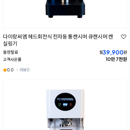
다이랑씨엠 헤드회전식 전자동 통캔시머 큐캔시머 캔
실링기
39,900
월 렌탈료
월
원
10만 7천원
고객사은품
0.0
리뷰
0