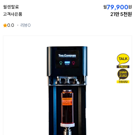
79,900
월 렌탈료
월
원
21만 5천원
고객사은품
0.0
리뷰
0