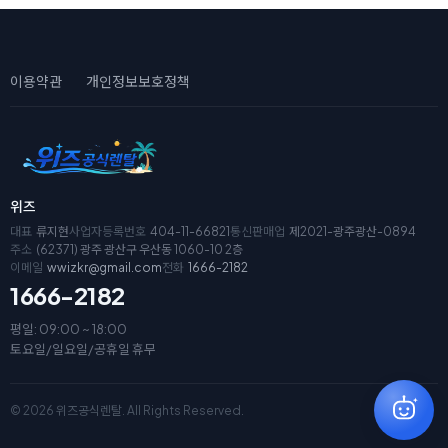
이용약관
개인정보보호정책
위즈
대표
류지현
사업자등록번호
404-11-66821
통신판매업
제2021-광주광산-0894
주소
(62371) 광주 광산구 우산동 1060-10 2층
이메일
wwizkr@gmail.com
전화
1666-2182
1666-2182
평일: 09:00 ~ 18:00
토요일/일요일/공휴일 휴무
© 2026 위즈공식렌탈. All Rights Reserved.