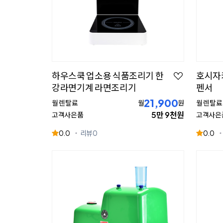
하우스쿡 업소용 식품조리기 한
호시자키
강라면기계 라면조리기
펜서
21,900
월 렌탈료
월
원
월 렌탈료
5만 9천원
고객사은품
고객사은
0.0
리뷰
0
0.0