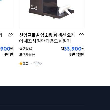
기
신영글로벌 업소용 회 생선 오징
어 세꼬시 절단 다용도 세절기
,900
33,900
원
월 렌탈료
월
원
4만원
9만 1천원
고객사은품
0.0
리뷰
0