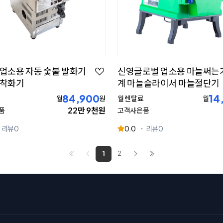
업소용 자동 숯불 발화기
신영글로벌 업소용 마늘써는
 착화기
계 마늘슬라이서 마늘절단기
84,900
14
월
원
월 렌탈료
월
22만 9천원
품
고객사은품
리뷰
0
0.0
리뷰
0
1
2