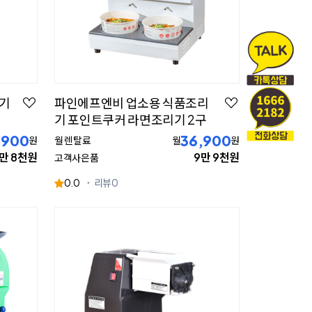
화기
파인에프엔비 업소용 식품조리
기 포인트쿠커 라면조리기 2구
,900
36,900
원
월 렌탈료
월
원
8만 8천원
9만 9천원
고객사은품
0.0
리뷰
0