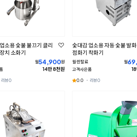
업소용 숯불 불끄기 클리
숯대감 업소용 자동 숯불 발
화장치 소화기
점화기 착화기
54,900
69
월
원
월 렌탈료
월
14만 8천원
1
품
고객사은품
리뷰
0
0.0
리뷰
0