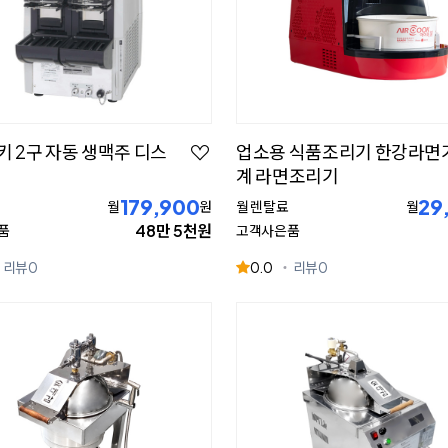
 2구 자동 생맥주 디스
업소용 식품조리기 한강라면
계 라면조리기
179,900
29
월
원
월 렌탈료
월
48만 5천원
품
고객사은품
리뷰
0
0.0
리뷰
0