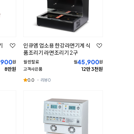
기
인큐엠 업소용 한강라면기계 식
품조리기 라면조리기 2구
,900
45,900
원
월 렌탈료
월
원
8만원
12만 3천원
고객사은품
0.0
리뷰
0