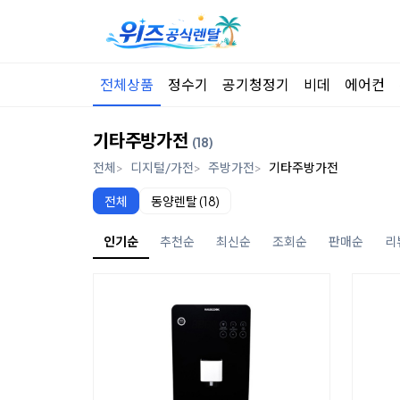
전체상품
정수기
공기청정기
비데
에어컨
기타주방가전
(18)
전체
디지털/가전
주방가전
기타주방가전
전체
동양렌탈 (18)
인기순
추천순
최신순
조회순
판매순
리