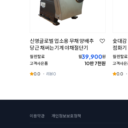
신영글로벌 업소용 무채 양배추
숯대감 
당근 채써는기계 야채절단기
점화기
39,900
월 렌탈료
월
원
월 렌탈료
10만 7천원
고객사은품
고객사은
0.0
리뷰
0
0.0
이용약관
개인정보보호정책