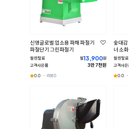
신영글로벌 업소용 파채 파절기
숯대감 
파절단기 그린파절기
너 소
13,900
월 렌탈료
월
원
월 렌탈료
3만 7천원
고객사은품
고객사은
0.0
리뷰
0
0.0