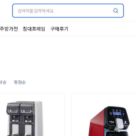
주방가전
침대프레임
구매후기
뷰순
평점순