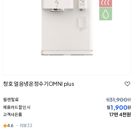
청호 얼음냉온정수기OMNI plus
31,900
월 렌탈료
월
원
1,900
제휴카드 할인 시
월
원
17만 4천원
고객사은품
4.6
리뷰
33