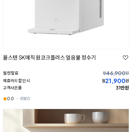
올스텐 SK매직 원코크플러스 얼음물 정수기
46,900
월 렌탈료
월
원
21,900
제휴카드 할인 시
월
원
31만원
고객사은품
0.0
리뷰
0