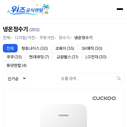
냉온정수기
(202)
전체
디지털/가전
주방가전
정수기
냉온정수기
전체
청호나이스 (30)
코웨이 (35)
SK매직 (30)
쿠쿠 (35)
현대큐밍 (7)
교원웰스 (31)
LG전자 (30)
동양렌탈 (4)