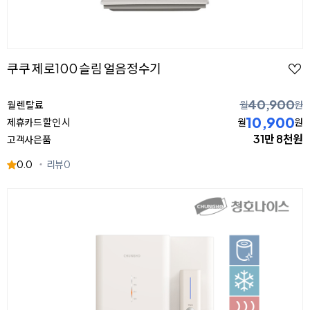
쿠쿠 제로100 슬림 얼음정수기
40,900
월 렌탈료
월
원
10,900
제휴카드 할인 시
월
원
31만 8천원
고객사은품
0.0
리뷰
0