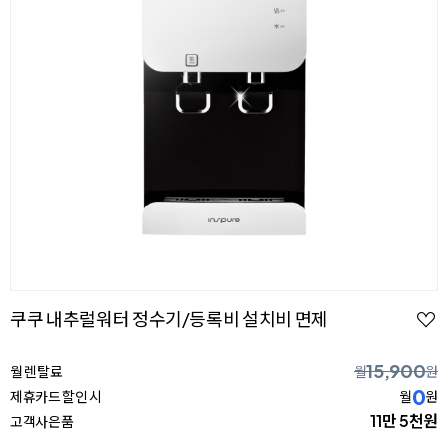
쿠쿠 내추럴워터 정수기/등록비 설치비 면제
15,900
월 렌탈료
월
원
0
제휴카드 할인 시
월
원
11만 5천원
고객사은품