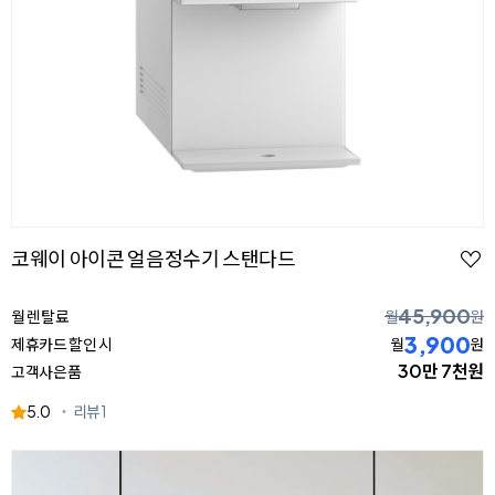
코웨이 아이콘 얼음정수기 스탠다드
45,900
월 렌탈료
월
원
3,900
제휴카드 할인 시
월
원
30만 7천원
고객사은품
5.0
리뷰
1