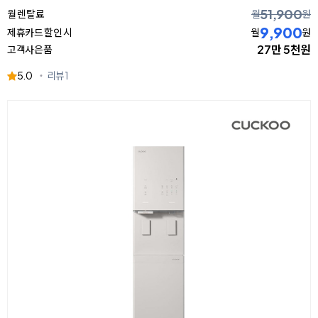
51,900
월 렌탈료
월
원
9,900
제휴카드 할인 시
월
원
27만 5천원
고객사은품
5.0
리뷰
1