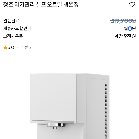
청호 자가관리 셀프 오트밀 냉온정
19,900
월 렌탈료
월
원
0
제휴카드 할인 시
월
원
4만 9천원
고객사은품
5.0
리뷰
5