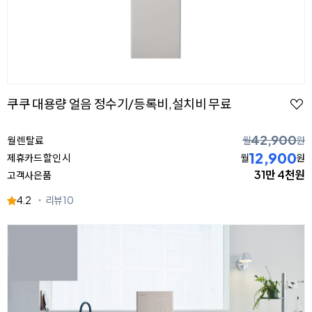
쿠쿠 대용량 얼음 정수기/등록비,설치비 무료
42,900
월 렌탈료
월
원
12,900
제휴카드 할인 시
월
원
31만 4천원
고객사은품
4.2
리뷰
10