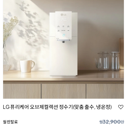
LG 퓨리케어 오브제컬렉션 정수기(맞춤 출수, 냉온정)
32,900
월 렌탈료
월
원