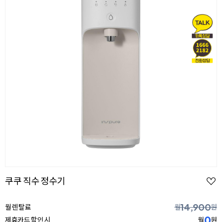
쿠쿠 직수 정수기
14,900
월 렌탈료
월
원
0
제휴카드 할인 시
월
원