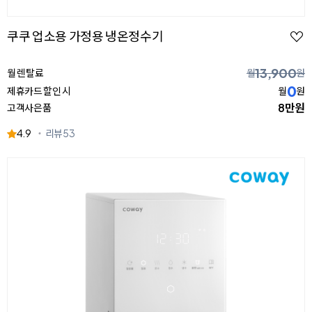
쿠쿠 업소용 가정용 냉온정수기
13,900
월 렌탈료
월
원
0
제휴카드 할인 시
월
원
8만원
고객사은품
4.9
리뷰
53