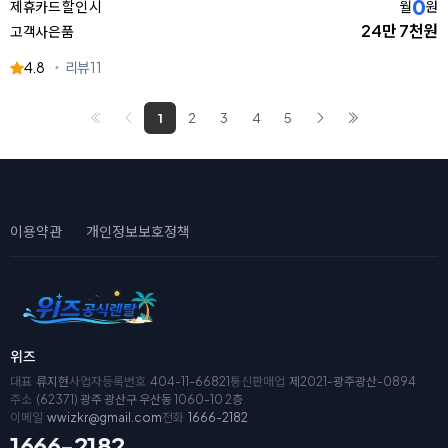
0
제휴카드 할인 시
월
원
24만 7천원
고객사은품
4.8
리뷰
11
1
2
3
4
5
이용약관
개인정보보호정책
위즈
대표
류지현
사업자등록번호
404-11-66821
통신판매업
제2021-광주광산-0894
주소
(62371) 광주 광산구 우산동 1060-10 2층
이메일
wwizkr@gmail.com
전화
1666-2182
1666-2182