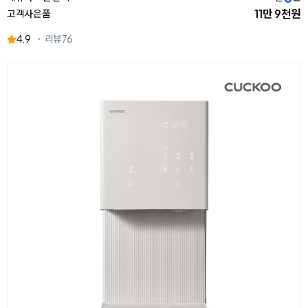
11만 9천원
고객사은품
4.9
리뷰
76