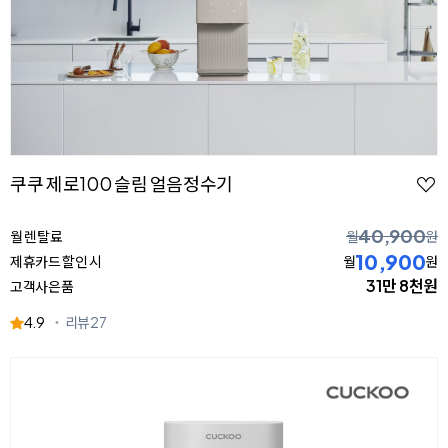
쿠쿠 제로100 슬림 얼음정수기
40,900
월 렌탈료
월
원
10,900
제휴카드 할인 시
월
원
31만 8천원
고객사은품
4.9
리뷰
27