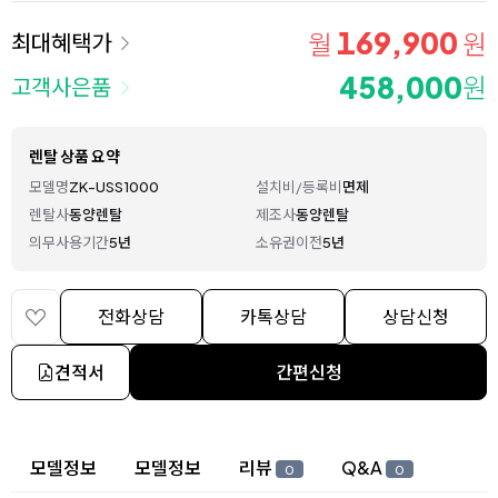
169,900
월
원
최대혜택가
458,000
원
고객사은품
렌탈 상품 요약
모델명
ZK-USS1000
설치비/등록비
면제
렌탈사
동양렌탈
제조사
동양렌탈
의무사용기간
5년
소유권이전
5년
전화상담
카톡상담
상담신청
견적서
간편신청
상세 정보
모델정보
모델정보
리뷰
Q&A
0
0