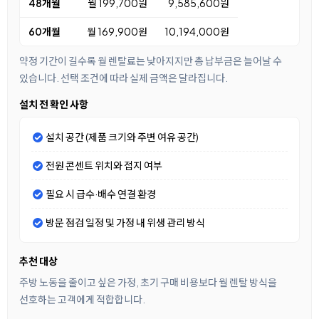
48개월
월 199,700원
9,585,600원
60개월
월 169,900원
10,194,000원
약정 기간이 길수록 월 렌탈료는 낮아지지만 총 납부금은 늘어날 수
있습니다. 선택 조건에 따라 실제 금액은 달라집니다.
설치 전 확인 사항
설치 공간 (제품 크기와 주변 여유 공간)
전원 콘센트 위치와 접지 여부
필요 시 급수·배수 연결 환경
방문 점검 일정 및 가정 내 위생 관리 방식
추천 대상
주방 노동을 줄이고 싶은 가정, 초기 구매 비용보다 월 렌탈 방식을
선호하는 고객에게 적합합니다.