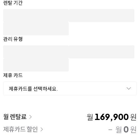
옵션 선택
렌탈 선택
렌탈 기간
관리 유형
제휴 카드
제휴카드를 선택하세요.
이용 요금
169,900
월
원
월 렌탈료
0
월
원
제휴카드 할인