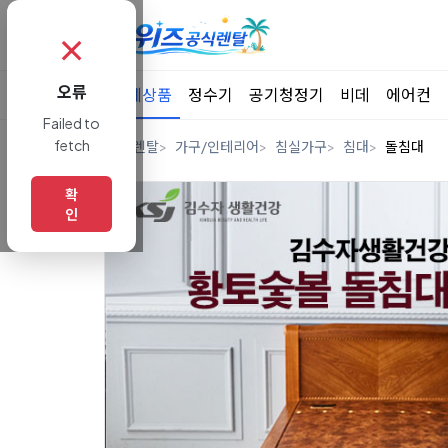
✗
오류
전체상품
정수기
공기청정기
비데
에어컨
Failed to
fetch
홈
렌탈
가구/인테리어
침실가구
침대
돌침대
확
인