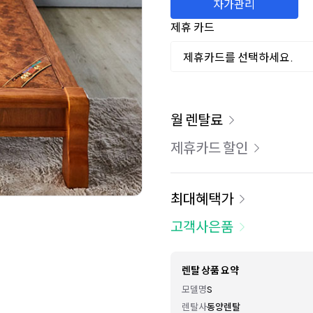
자가관리
제휴 카드
제휴카드를 선택하세요.
이용 요금
월 렌탈료
제휴카드 할인
최대혜택가
고객사은품
렌탈 상품 요약
모델명
S
렌탈사
동양렌탈