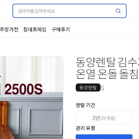
주방가전
침대프레임
구매후기
동양렌탈 김수
온열 온돌 돌침
S
동양렌탈
옵션 선택
렌탈 선택
렌탈 기간
3년
(36개월)
관리 유형