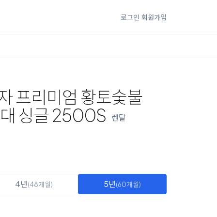
로그인
회원가입
자 프리미엄 황토숯불
대 싱글 2500S
렌탈
4년
5년
(48개월)
(60개월)