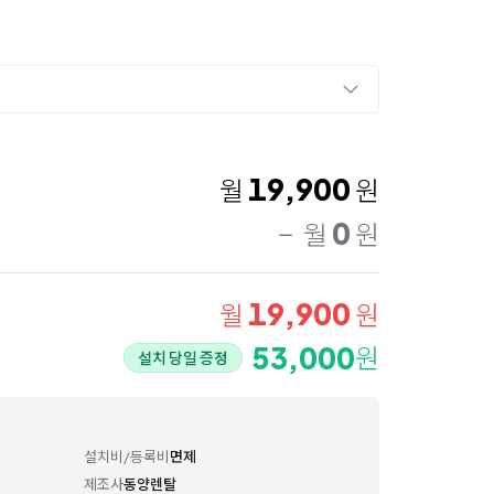
19,900
월
원
0
월
원
19,900
월
원
53,000
원
설치 당일 증정
설치비/등록비
면제
제조사
동양렌탈