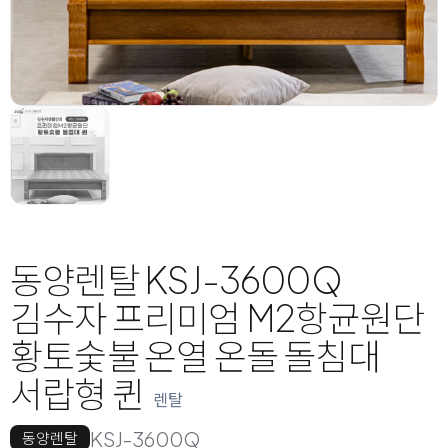
동양렌탈 KSJ-3600Q
김수자 프리미엄 M2항균원단
황토숯불 온열 온돌 돌침대
서랍형 퀸
렌탈
KSJ-3600Q
동양렌탈