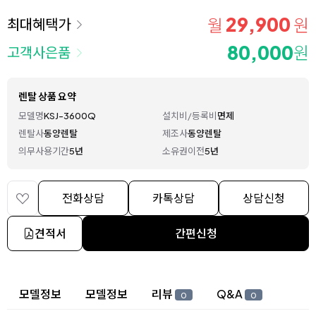
29,900
월
원
최대혜택가
80,000
원
고객사은품
렌탈 상품 요약
모델명
KSJ-3600Q
설치비/등록비
면제
렌탈사
동양렌탈
제조사
동양렌탈
의무사용기간
5년
소유권이전
5년
전화상담
카톡상담
상담신청
견적서
간편신청
상세 정보
모델정보
모델정보
리뷰
Q&A
0
0