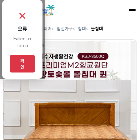
✗
오류
홈
렌탈
가구/인테리어
침실가구
침대
돌침대
Failed to
fetch
확
인