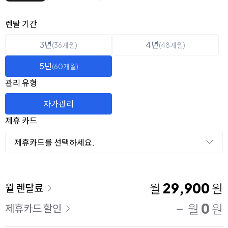
옵션 선택
렌탈 선택
렌탈 기간
3년
4년
(36개월)
(48개월)
5년
(60개월)
관리 유형
자가관리
제휴 카드
제휴카드를 선택하세요.
이용 요금
29,900
월
원
월 렌탈료
0
월
원
제휴카드 할인