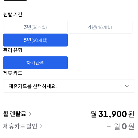
옵션 선택
렌탈 선택
렌탈 기간
3년
4년
(36개월)
(48개월)
5년
(60개월)
관리 유형
자가관리
제휴 카드
제휴카드를 선택하세요.
이용 요금
31,900
월
원
월 렌탈료
0
월
원
제휴카드 할인