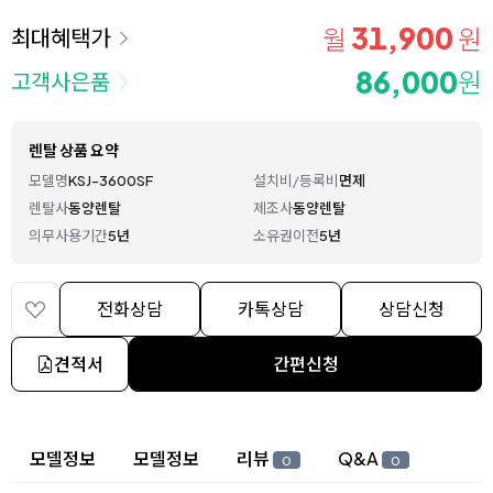
31,900
월
원
최대혜택가
86,000
원
고객사은품
렌탈 상품 요약
모델명
KSJ-3600SF
설치비/등록비
면제
렌탈사
동양렌탈
제조사
동양렌탈
의무사용기간
5년
소유권이전
5년
전화상담
카톡상담
상담신청
견적서
간편신청
상세 정보
모델정보
모델정보
리뷰
Q&A
0
0