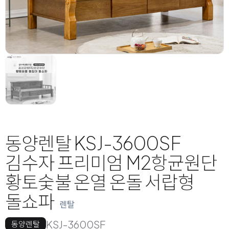
동양렌탈 KSJ-3600SF
김수자 프리미엄 M2항균원단
황토숯불 온열 온돌 서랍형
돌쇼파
렌탈
KSJ-3600SF
동양렌탈