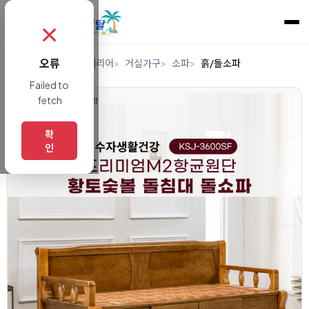
✗
오류
홈
렌탈
가구/인테리어
거실가구
소파
흙/돌소파
Failed to
fetch
확
인