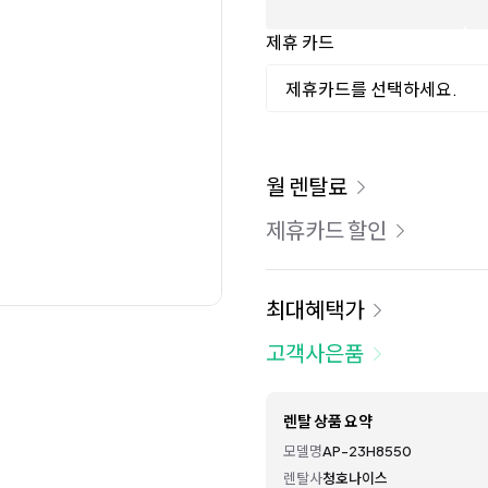
제휴 카드
제휴카드를 선택하세요.
이용 요금
월 렌탈료
제휴카드 할인
최대혜택가
고객사은품
렌탈 상품 요약
모델명
AP-23H8550
렌탈사
청호나이스