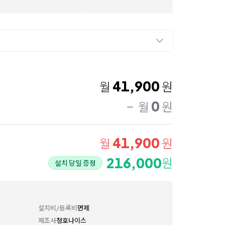
41,900
월
원
0
월
원
41,900
월
원
216,000
원
설치 당일 증정
설치비/등록비
면제
제조사
청호나이스