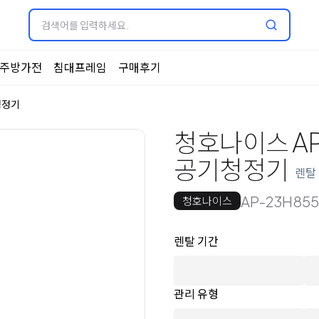
주방가전
침대프레임
구매후기
청정기
청호나이스 AP
공기청정기
렌탈
AP-23H85
청호나이스
옵션 선택
렌탈 선택
렌탈 기간
관리 유형