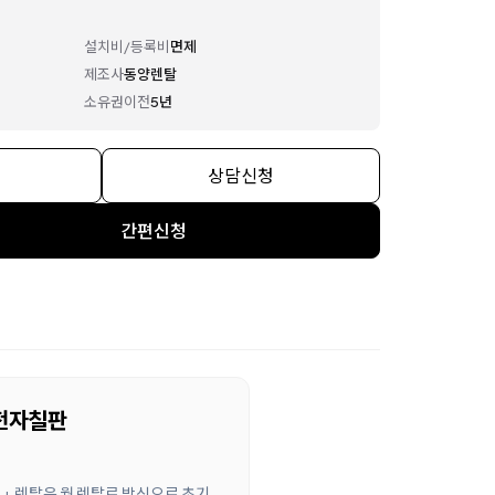
설치비/등록비
면제
제조사
동양렌탈
소유권이전
5년
상담신청
간편신청
 전자칠판
 + 렌탈은 월 렌탈료 방식으로 초기