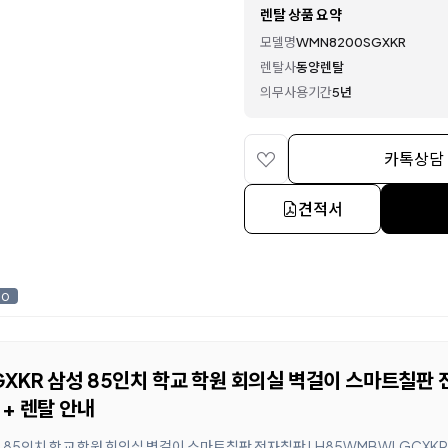
렌탈 상품 요약
모델명
WMN8200SGXKR
렌탈사
동양렌탈
의무사용기간
5년
카톡상담
견적서
0
XKR 삼성 85인치 학교 학원 회의실 벽걸이 스마트칠판
 + 렌탈 안내
 85인치 학교 학원 회의실 벽걸이 스마트칠판 전자칠판 LH85WMBWLGCXKR