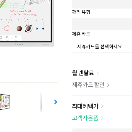
관리 유형
제휴 카드
제휴카드를 선택하세요.
이용 요금
월 렌탈료
제휴카드 할인
최대혜택가
고객사은품