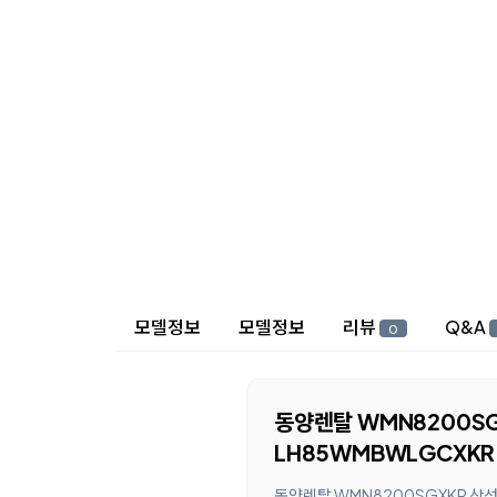
상세 정보
모델정보
모델정보
리뷰
Q&A
0
동양렌탈 WMN8200SG
LH85WMBWLGCXKR
동양렌탈 WMN8200SGXKR 삼성