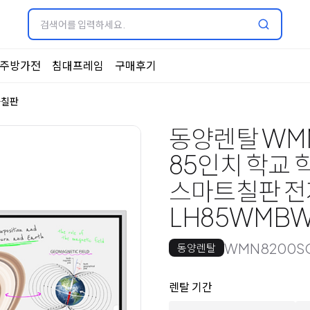
주방가전
침대프레임
구매후기
자칠판
동양렌탈 WMN
85인치 학교 
스마트칠판 
LH85WMBW
WMN8200S
동양렌탈
옵션 선택
렌탈 선택
렌탈 기간