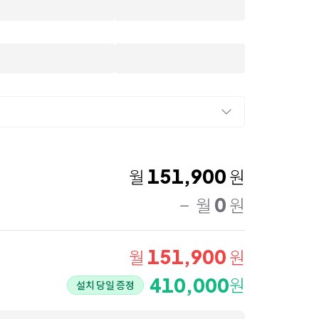
151,900
월
원
0
월
원
151,900
월
원
410,000
원
설치 당일 증정