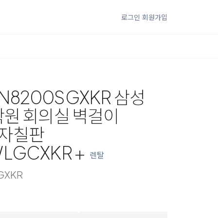
로그인
회원가입
8200SGXKR 삼성
학원 회의실 벽걸이
전자칠판
LGCXKR +
렌탈
GXKR