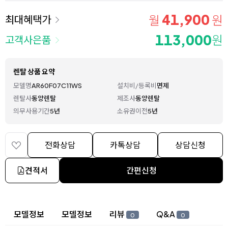
41,900
월
원
최대혜택가
113,000
원
고객사은품
렌탈 상품 요약
모델명
AR60F07C11WS
설치비/등록비
면제
렌탈사
동양렌탈
제조사
동양렌탈
의무사용기간
5년
소유권이전
5년
전화상담
카톡상담
상담신청
견적서
간편신청
상세 정보
모델정보
모델정보
리뷰
Q&A
0
0