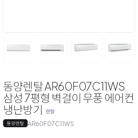
동양렌탈 AR60F07C11WS
삼성 7평형 벽걸이 무풍 에어컨
냉난방기
렌탈
AR60F07C11WS
동양렌탈