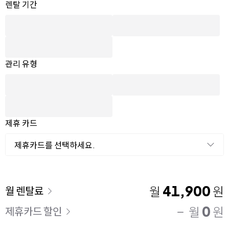
옵션 선택
렌탈 선택
렌탈 기간
관리 유형
제휴 카드
제휴카드를 선택하세요.
이용 요금
41,900
월
원
월 렌탈료
0
월
원
제휴카드 할인