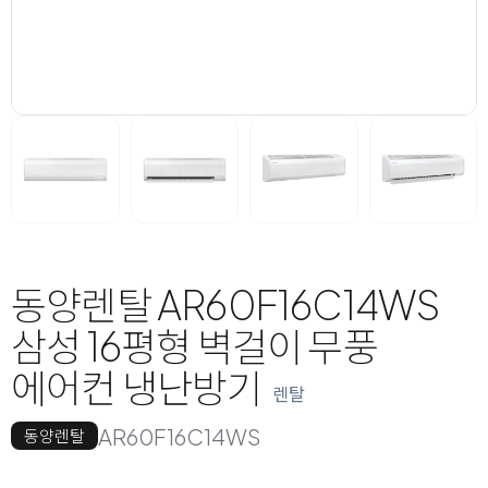
동양렌탈 AR60F16C14WS
삼성 16평형 벽걸이 무풍
에어컨 냉난방기
렌탈
AR60F16C14WS
동양렌탈