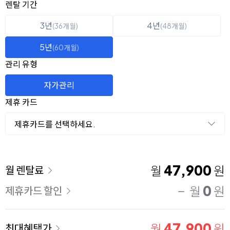
옵션 선택
렌탈 선택
렌탈 기간
3년
4년
(36개월)
(48개월)
5년
(60개월)
관리 유형
자가관리
제휴 카드
제휴카드를 선택하세요.
이용 요금
47,900
월
원
월 렌탈료
0
월
원
제휴카드 할인
47,900
월
원
최대혜택가