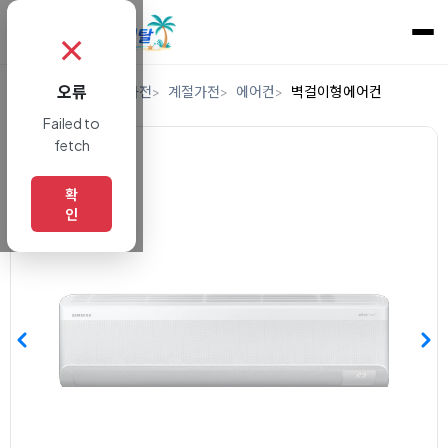
✗
오류
홈
렌탈
디지털/가전
계절가전
에어컨
벽걸이형에어컨
Failed to
fetch
확
인