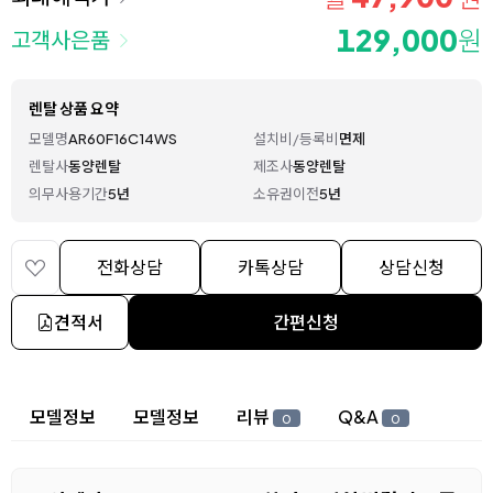
129,000
원
고객사은품
렌탈 상품 요약
모델명
AR60F16C14WS
설치비/등록비
면제
렌탈사
동양렌탈
제조사
동양렌탈
의무사용기간
5년
소유권이전
5년
전화상담
카톡상담
상담신청
견적서
간편신청
상세 정보
모델정보
모델정보
리뷰
Q&A
0
0