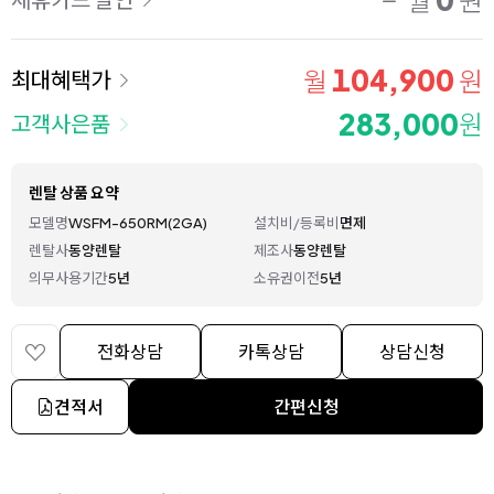
월
원
104,900
월
원
최대혜택가
283,000
원
고객사은품
렌탈 상품 요약
모델명
WSFM-650RM(2GA)
설치비/등록비
면제
렌탈사
동양렌탈
제조사
동양렌탈
의무사용기간
5년
소유권이전
5년
전화상담
카톡상담
상담신청
견적서
간편신청