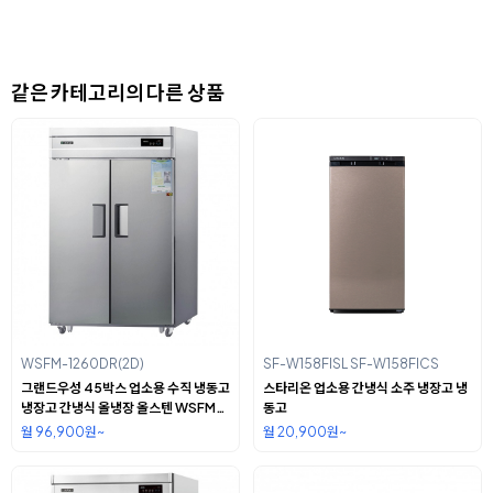
같은 카테고리의 다른 상품
WSFM-1260DR(2D)
SF-W158FISL SF-W158FICS
그랜드우성 45박스 업소용 수직 냉동고
스타리온 업소용 간냉식 소주 냉장고 냉
냉장고 간냉식 올냉장 올스텐 WSFM-
동고
1260DR(2D)
월 96,900원~
월 20,900원~