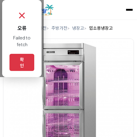
✗
오류
홈
렌탈
디지털/가전
주방가전
냉장고
업소용냉장고
Failed to
fetch
확
인