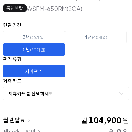
WSFM-650RM(2GA)
동양렌탈
옵션 선택
렌탈 선택
렌탈 기간
3년
4년
(36개월)
(48개월)
5년
(60개월)
관리 유형
자가관리
제휴 카드
제휴카드를 선택하세요.
이용 요금
104,900
월
원
월 렌탈료
0
제휴카드 할인