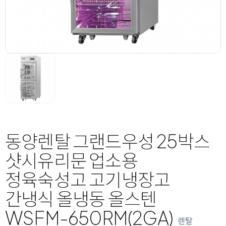
동양렌탈 그랜드우성 25박스
샷시유리문 업소용
정육숙성고 고기냉장고
간냉식 올냉동 올스텐
WSFM-650RM(2GA)
렌탈