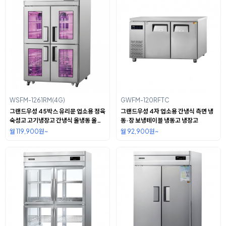
WSFM-1261RM(4G)
GWFM-120RFTC
그랜드우성 45박스 유리문 업소용 정육
그랜드우성 4자 업소용 간냉식 측면 냉
숙성고 고기냉장고 간냉식 올냉동 올스
동·장 보냉테이블 냉동고 냉장고
텐 WSFM-1261RM(4G)
월 119,900원~
월 92,900원~