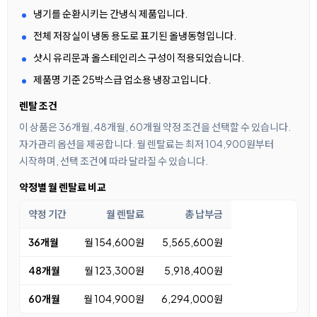
냉기를 순환시키는 간냉식 제품입니다.
전체 저장실이 냉동 용도로 표기된 올냉동형입니다.
샷시 유리문과 올스테인리스 구성이 적용되었습니다.
제품명 기준 25박스급 업소용 냉장고입니다.
렌탈 조건
이 상품은 36개월, 48개월, 60개월 약정 조건을 선택할 수 있습니다.
자가관리 옵션을 제공합니다. 월 렌탈료는 최저 104,900원부터
시작하며, 선택 조건에 따라 달라질 수 있습니다.
약정별 월 렌탈료 비교
약정 기간
월 렌탈료
총 납부금
36개월
월 154,600원
5,565,600원
48개월
월 123,300원
5,918,400원
60개월
월 104,900원
6,294,000원