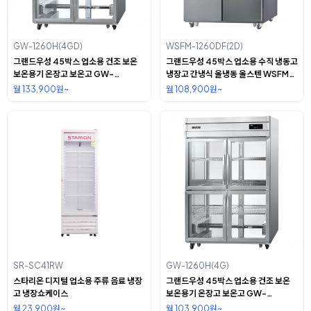
GW-1260H(4GD)
WSFM-1260DF(2D)
그랜드우성 45박스 업소용 건조 보온
그랜드우성 45박스 업소용 수직 냉동고
보온용기 온장고 보온고 GW-
냉장고 간냉식 올냉동 올스텐 WSFM-
1260H(4GD)
1260DF(2D)
월 133,900원~
월 108,900원~
SR-SC41RW
GW-1260H(4G)
스타리온 디지털 업소용 주류 음료 냉장
그랜드우성 45박스 업소용 건조 보온
고 냉장쇼케이스
보온용기 온장고 보온고 GW-
1260H(4G)
월 23,900원~
월 103,900원~