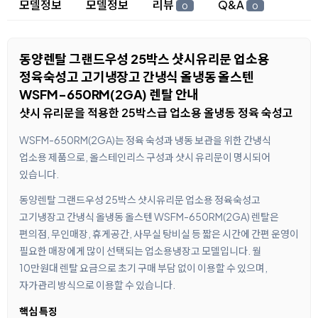
상세 정보
모델정보
모델정보
리뷰
Q&A
0
0
동양렌탈 그랜드우성 25박스 샷시유리문 업소용
정육숙성고 고기냉장고 간냉식 올냉동 올스텐
WSFM-650RM(2GA) 렌탈 안내
샷시 유리문을 적용한 25박스급 업소용 올냉동 정육 숙성고
WSFM-650RM(2GA)는 정육 숙성과 냉동 보관을 위한 간냉식
업소용 제품으로, 올스테인리스 구성과 샷시 유리문이 명시되어
있습니다.
동양렌탈 그랜드우성 25박스 샷시유리문 업소용 정육숙성고
고기냉장고 간냉식 올냉동 올스텐 WSFM-650RM(2GA) 렌탈은
편의점, 무인매장, 휴게공간, 사무실 탕비실 등 짧은 시간에 간편 운영이
필요한 매장에게 많이 선택되는 업소용냉장고 모델입니다. 월
10만원대 렌탈 요금으로 초기 구매 부담 없이 이용할 수 있으며,
자가관리 방식으로 이용할 수 있습니다.
핵심 특징