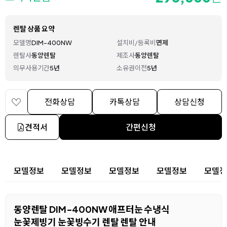
렌탈 상품 요약
모델명
DIM-400NW
설치비/등록비
면제
렌탈사
동양렌탈
제조사
동양렌탈
의무사용기간
5년
소유권이전
5년
전화상담
카톡상담
상담신청
견적서
간편신청
상세 정보
모델정보
모델정보
모델정보
모델정보
모델정
동양렌탈 DIM-400NW 애프터눈 수냉식
눈꽃제빙기 눈꽃빙수기 렌탈 렌탈 안내