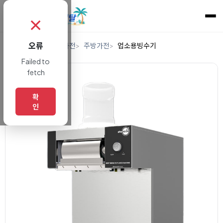
✗
오류
홈
렌탈
디지털/가전
주방가전
업소용빙수기
Failed to
fetch
확
인