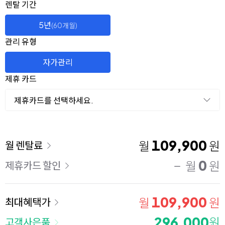
옵션 선택
렌탈 선택
렌탈 기간
5년
(60개월)
관리 유형
자가관리
제휴 카드
제휴카드를 선택하세요.
이용 요금
109,900
월
원
월 렌탈료
0
월
원
제휴카드 할인
109,900
월
원
최대혜택가
296,000
원
고객사은품