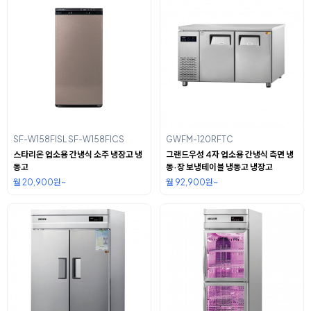
SF-W158FISL SF-W158FICS
GWFM-120RFTC
스타리온 업소용 간냉식 소주 냉장고 냉
그랜드우성 4자 업소용 간냉식 측면 냉
동고
동·장 보냉테이블 냉동고 냉장고
월 20,900원~
월 92,900원~