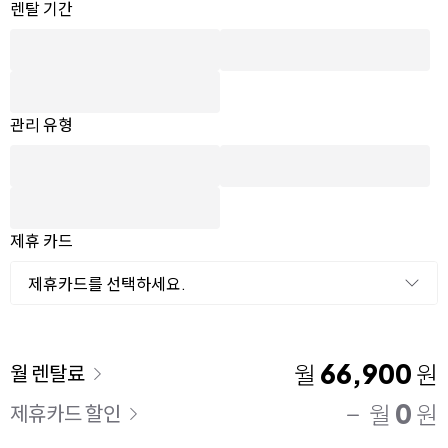
옵션 선택
렌탈 선택
렌탈 기간
관리 유형
제휴 카드
제휴카드를 선택하세요.
이용 요금
66,900
월
원
월 렌탈료
0
월
원
제휴카드 할인