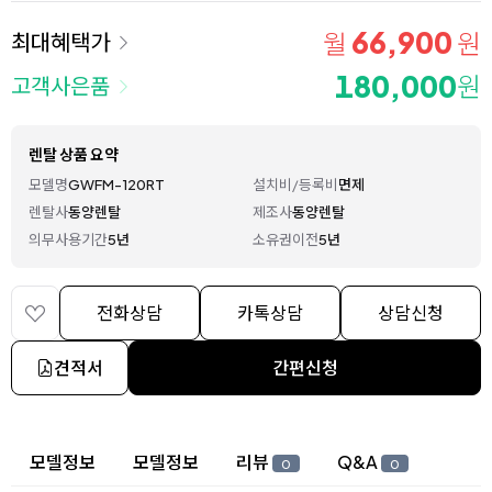
66,900
월
원
최대혜택가
180,000
원
고객사은품
렌탈 상품 요약
모델명
GWFM-120RT
설치비/등록비
면제
렌탈사
동양렌탈
제조사
동양렌탈
의무사용기간
5년
소유권이전
5년
전화상담
카톡상담
상담신청
견적서
간편신청
상세 정보
모델정보
모델정보
리뷰
Q&A
0
0