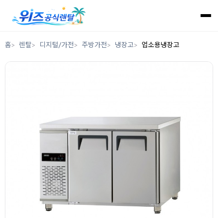
홈
렌탈
디지털/가전
주방가전
냉장고
업소용냉장고