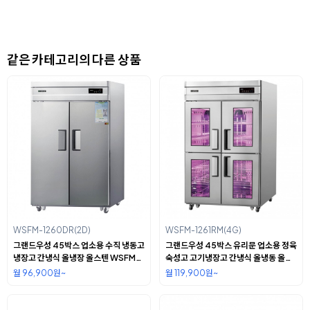
같은 카테고리의 다른 상품
WSFM-1260DR(2D)
WSFM-1261RM(4G)
그랜드우성 45박스 업소용 수직 냉동고
그랜드우성 45박스 유리문 업소용 정육
냉장고 간냉식 올냉장 올스텐 WSFM-
숙성고 고기냉장고 간냉식 올냉동 올스
1260DR(2D)
텐 WSFM-1261RM(4G)
월 96,900원~
월 119,900원~