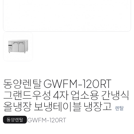
동양렌탈 GWFM-120RT
그랜드우성 4자 업소용 간냉식
올냉장 보냉테이블 냉장고
렌탈
GWFM-120RT
동양렌탈