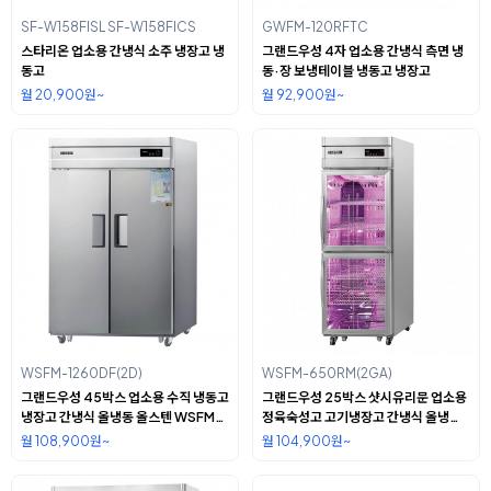
SF-W158FISL SF-W158FICS
GWFM-120RFTC
스타리온 업소용 간냉식 소주 냉장고 냉
그랜드우성 4자 업소용 간냉식 측면 냉
동고
동·장 보냉테이블 냉동고 냉장고
월 20,900원~
월 92,900원~
WSFM-1260DF(2D)
WSFM-650RM(2GA)
그랜드우성 45박스 업소용 수직 냉동고
그랜드우성 25박스 샷시유리문 업소용
냉장고 간냉식 올냉동 올스텐 WSFM-
정육숙성고 고기냉장고 간냉식 올냉동
1260DF(2D)
올스텐 WSFM-650RM(2GA)
월 108,900원~
월 104,900원~