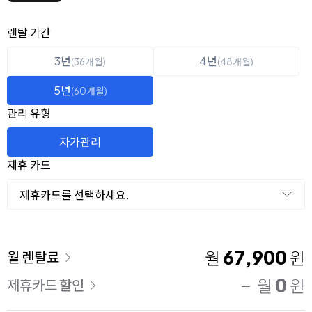
옵션 선택
렌탈 선택
렌탈 기간
3년
4년
(36개월)
(48개월)
5년
(60개월)
관리 유형
자가관리
제휴 카드
제휴카드를 선택하세요.
이용 요금
67,900
월
원
월 렌탈료
0
월
원
제휴카드 할인