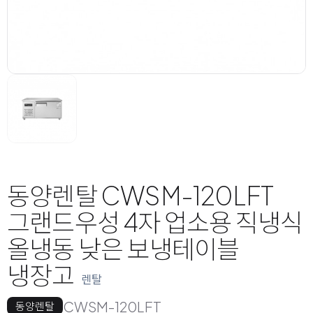
동양렌탈 CWSM-120LFT
그랜드우성 4자 업소용 직냉식
올냉동 낮은 보냉테이블
냉장고
렌탈
CWSM-120LFT
동양렌탈