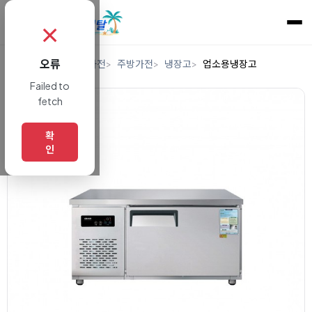
✗
오류
홈
렌탈
디지털/가전
주방가전
냉장고
업소용냉장고
Failed to
fetch
확
인