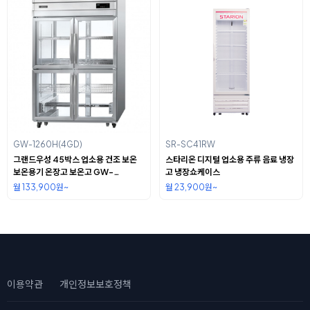
GW-1260H(4GD)
SR-SC41RW
그랜드우성 45박스 업소용 건조 보온
스타리온 디지털 업소용 주류 음료 냉장
보온용기 온장고 보온고 GW-
고 냉장쇼케이스
1260H(4GD)
월 133,900원~
월 23,900원~
이용약관
개인정보보호정책