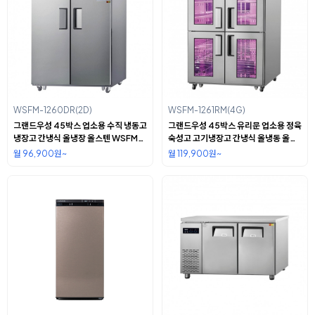
WSFM-1260DR(2D)
WSFM-1261RM(4G)
그랜드우성 45박스 업소용 수직 냉동고
그랜드우성 45박스 유리문 업소용 정육
냉장고 간냉식 올냉장 올스텐 WSFM-
숙성고 고기냉장고 간냉식 올냉동 올스
1260DR(2D)
텐 WSFM-1261RM(4G)
월 96,900원~
월 119,900원~