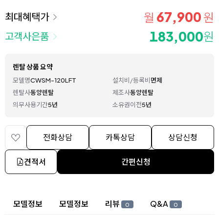
67,900
월
원
최대혜택가
183,000
원
고객사은품
렌탈 상품 요약
모델명
CWSM-120LFT
설치비/등록비
면제
렌탈사
동양렌탈
제조사
동양렌탈
의무사용기간
5년
소유권이전
5년
전화상담
카톡상담
상담신청
견적서
간편신청
상세 정보
모델정보
모델정보
리뷰
Q&A
0
0