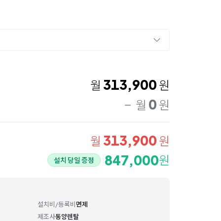
313,900
월
원
0
월
원
313,900
월
원
847,000
원
설치 당일 증정
설치비/등록비
면제
제조사
동양렌탈