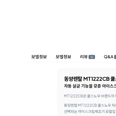
상세 정보
모델정보
모델정보
리뷰
Q&A
0
동양렌탈 MT1222CB 
자동 살균 기능을 갖춘 아이스
MT1222CB은 쿨스노우 브랜드의
동양렌탈 MT1222CB 쿨스노우 자
선택되는 아이스크림제조기 모델입니다