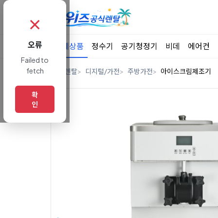
✗
오류
전체상품
정수기
공기청정기
비데
에어컨
Failed to
fetch
홈
렌탈
디지털/가전
주방가전
아이스크림제조기
확
인