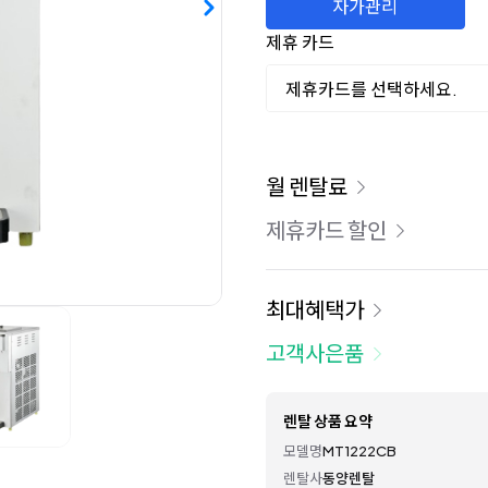
자가관리
제휴 카드
제휴카드를 선택하세요.
이용 요금
월 렌탈료
제휴카드 할인
최대혜택가
고객사은품
렌탈 상품 요약
모델명
MT1222CB
렌탈사
동양렌탈