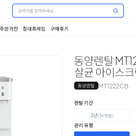
주방가전
침대프레임
구매후기
동양렌탈 MT1
살균 아이스크
MT1222CB
동양렌탈
옵션 선택
렌탈 선택
렌탈 기간
3년
(36개월)
관리 유형