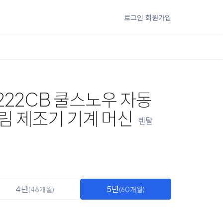
로그인
회원가입
222CB 쿨스노우 자동
림 제조기 기계 머신
렌탈
4년
5년
(48개월)
(60개월)