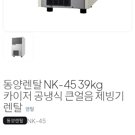
동양렌탈 NK-45 39kg
카이저 공냉식 큰얼음 제빙기
렌탈
렌탈
NK-45
동양렌탈