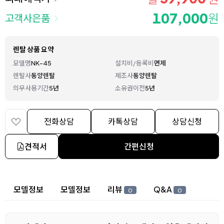
107,000
원
고객사은품
렌탈 상품 요약
모델명
NK-45
설치비/등록비
면제
렌탈사
동양렌탈
제조사
동양렌탈
의무사용기간
5년
소유권이전
5년
전화상담
카톡상담
상담신청
견적서
간편신청
상세 정보
모델정보
모델정보
리뷰
Q&A
0
0