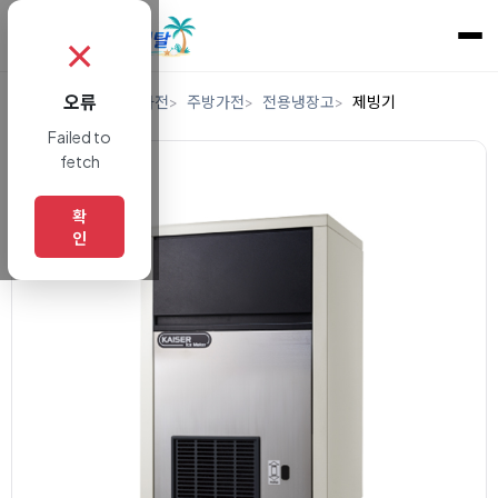
✗
오류
홈
렌탈
디지털/가전
주방가전
전용냉장고
제빙기
Failed to
fetch
확
인