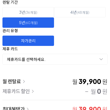
옵션 선택
렌탈 선택
렌탈 기간
3년
4년
(36개월)
(48개월)
5년
(60개월)
관리 유형
자가관리
제휴 카드
제휴카드를 선택하세요.
이용 요금
39,900
월
원
월 렌탈료
0
월
원
제휴카드 할인
39,900
월
원
최대혜택가