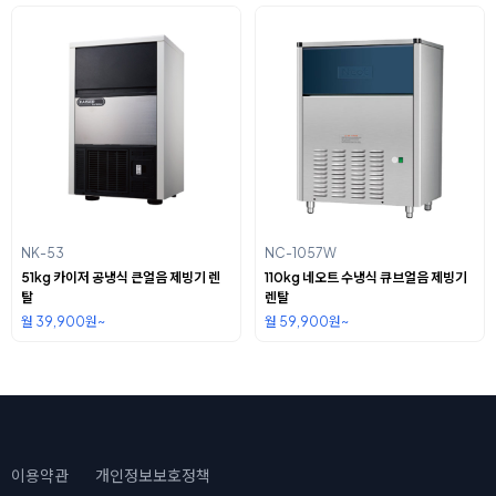
NK-53
NC-1057W
51kg 카이저 공냉식 큰얼음 제빙기 렌
110kg 네오트 수냉식 큐브얼음 제빙기
탈
렌탈
월 39,900원~
월 59,900원~
이용약관
개인정보보호정책