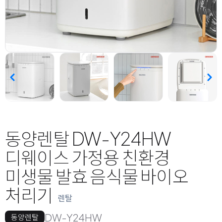
동양렌탈 DW-Y24HW
디웨이스 가정용 친환경
미생물 발효 음식물 바이오
처리기
렌탈
DW-Y24HW
동양렌탈