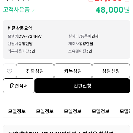
48,000
원
고객사은품
렌탈 상품 요약
모델명
DW-Y24HW
설치비/등록비
면제
렌탈사
동양렌탈
제조사
동양렌탈
의무사용기간
3년
소유권이전
3년
전화상담
카톡상담
상담신청
견적서
간편신청
상세 정보
모델정보
모델정보
모델정보
모델정보
모델정