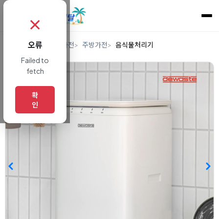
✗
오류
홈
렌탈
디지털/가전
주방가전
음식물처리기
Failed to
fetch
확
인