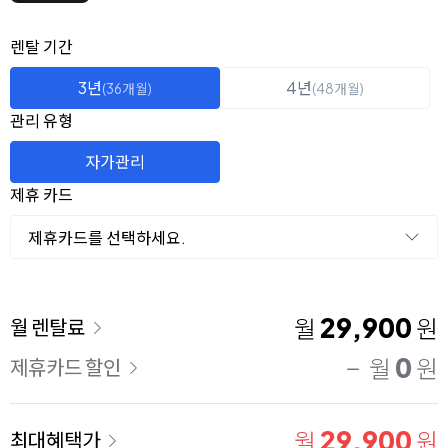
옵션 선택
렌탈 선택
렌탈 기간
3년
4년
(36개월)
(48개월)
관리 유형
자가관리
제휴 카드
제휴카드를 선택하세요.
이용 요금
29,900
월
원
월 렌탈료
0
월
원
제휴카드 할인
29,900
월
원
최대혜택가