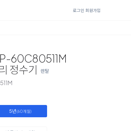
로그인
회원가입
-60C80511M
리 정수기
렌탈
511M
5년
(60개월)