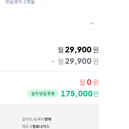
방문관리 2개월
29,900
월
원
29,900
월
원
0
월
원
175,000
원
설치 당일 증정
설치비/등록비
면제
제조사
청호나이스