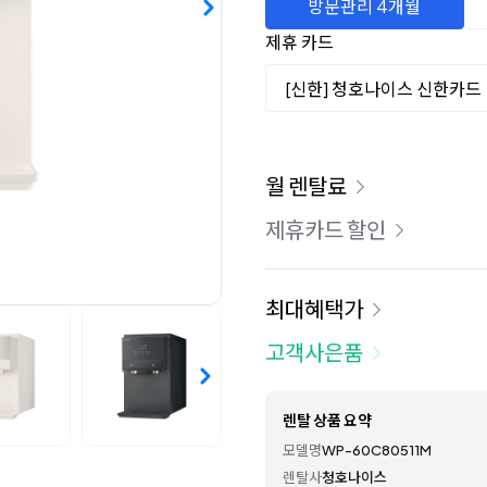
방문관리 4개월
제휴 카드
[신한] 청호나이스 신한카드
이용 요금
월 렌탈료
제휴카드 할인
최대혜택가
고객사은품
렌탈 상품 요약
모델명
WP-60C80511M
렌탈사
청호나이스