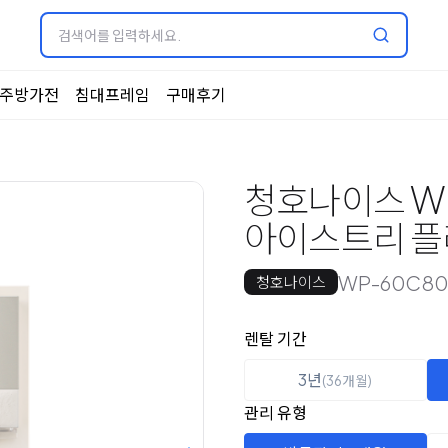
주방가전
침대프레임
구매후기
청호나이스 WP
아이스트리 플
WP-60C80
청호나이스
옵션 선택
렌탈 선택
렌탈 기간
3년
(36개월)
관리 유형