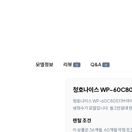
상세 정보
모델정보
리뷰
Q&A
0
0
청호나이스 WP-60C80
청호나이스 WP-60C80511M 아
냉정수기 모델입니다. 월 2만원대 렌
렌탈 조건
이 상품은 36개월, 60개월 약정 