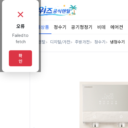
✗
오류
전체상품
정수기
공기청정기
비데
에어컨
Failed to
fetch
홈
렌탈
디지털/가전
주방가전
정수기
냉정수기
확
인