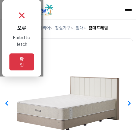
✗
오류
홈
렌탈
가구/인테리어
침실가구
침대
침대프레임
Failed to
fetch
확
인