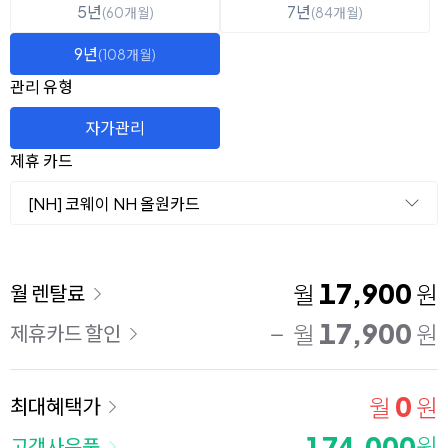
5년
7년
(60개월)
(84개월)
9년
(108개월)
관리 유형
자가관리
제휴 카드
[NH] 코웨이 NH 올원카드
이용 요금
17,900
월
원
월 렌탈료
17,900
월
원
제휴카드 할인
0
월
원
최대혜택가
174,000
원
고객사은품