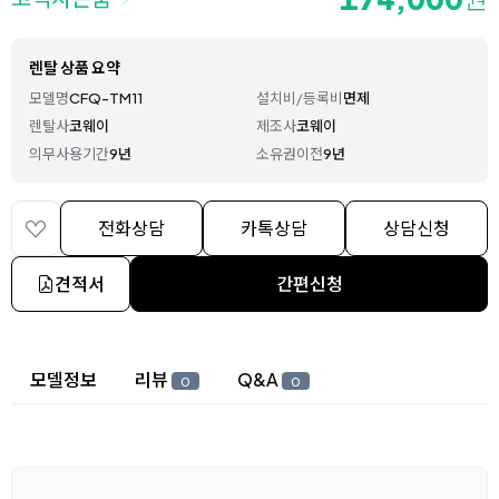
렌탈 상품 요약
모델명
CFQ-TM11
설치비/등록비
면제
렌탈사
코웨이
제조사
코웨이
의무사용기간
9년
소유권이전
9년
전화상담
카톡상담
상담신청
견적서
간편신청
상세 정보
모델정보
리뷰
Q&A
0
0