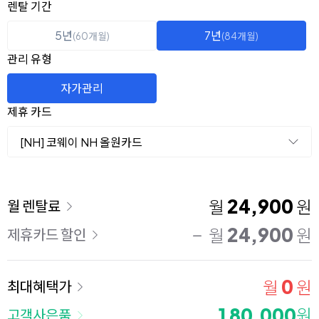
옵션 선택
렌탈 선택
렌탈 기간
5년
7년
(60개월)
(84개월)
관리 유형
자가관리
제휴 카드
[NH] 코웨이 NH 올원카드
이용 요금
24,900
월
원
월 렌탈료
24,900
월
원
제휴카드 할인
0
월
원
최대혜택가
180,000
원
고객사은품