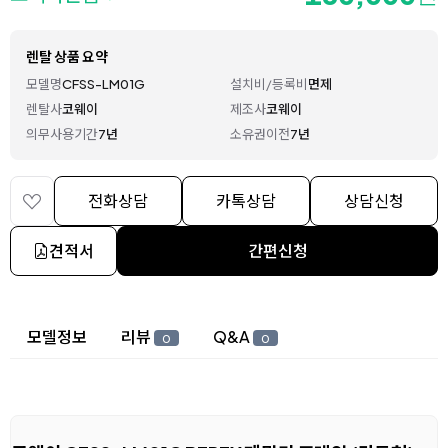
렌탈 상품 요약
모델명
CFSS-LM01G
설치비/등록비
면제
렌탈사
코웨이
제조사
코웨이
의무사용기간
7년
소유권이전
7년
전화상담
카톡상담
상담신청
견적서
간편신청
상세 정보
모델정보
리뷰
Q&A
0
0