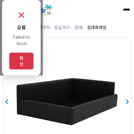
✗
오류
홈
렌탈
가구/인테리어
침실가구
침대
침대프레임
Failed to
fetch
확
인