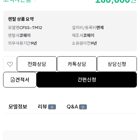
렌탈 상품 요약
모델명
CFSS-TM12
설치비/등록비
면제
렌탈사
코웨이
제조사
코웨이
의무사용기간
9년
소유권이전
9년
전화상담
카톡상담
상담신청
견적서
간편신청
상세 정보
모델정보
리뷰
Q&A
0
0