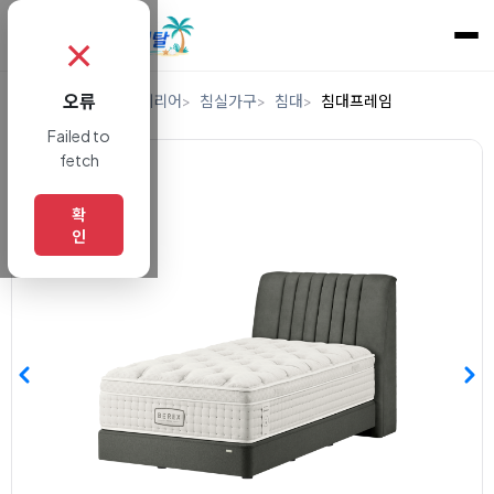
✗
오류
홈
렌탈
가구/인테리어
침실가구
침대
침대프레임
Failed to
fetch
확
인