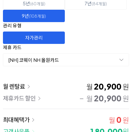
5년
7년
(60개월)
(84개월)
9년
(108개월)
관리 유형
자가관리
제휴 카드
[NH] 코웨이 NH 올원카드
이용 요금
20,900
월
원
월 렌탈료
20,900
월
원
제휴카드 할인
0
월
원
최대혜택가
180,000
원
고객사은품