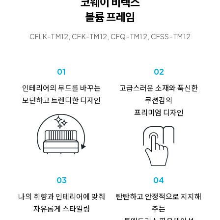
코웨이 비렉스
볼륨 프레임
CFLK-TM12, CFK-TM12, CFQ-TM12, CFSS-TM12
01
02
인테리어의
무드를 바꾸는
고급스러운 소재와
푹신한
모던하고 트렌디한 디자인
쿠션감의
프리미엄 디자인
03
04
나의 취향과
인테리어에 맞춰
탄탄하고 안정적으로
지지해
자유롭게 스타일링
주는