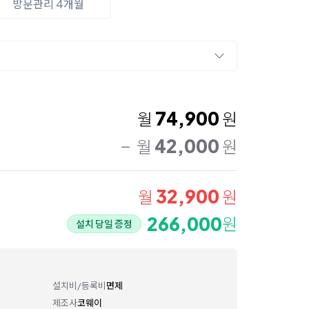
방문관리 4개월
74,900
월
원
42,000
월
원
32,900
월
원
266,000
원
설치 당일 증정
설치비/등록비
면제
제조사
코웨이