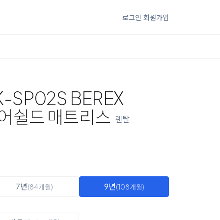
로그인
회원가입
-SP02S BEREX
어쉴드 매트리스
렌탈
7년
9년
(84개월)
(108개월)