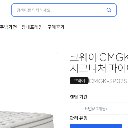
주방가전
침대프레임
구매후기
코웨이 CMGK
시그니처 파이
CMGK-SP02S
코웨이
옵션 선택
렌탈 선택
렌탈 기간
5년
(60개월)
관리 유형