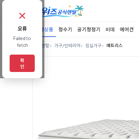
✗
오류
전체상품
정수기
공기청정기
비데
에어컨
Failed to
fetch
홈
렌탈
가구/인테리어
침실가구
매트리스
확
인