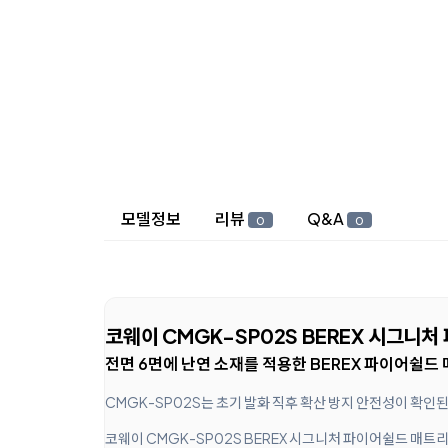
상세 정보
모델정보
리뷰
Q&A
0
0
코웨이 CMGK-SP02S BEREX 시그니
전면 6면에 난연 소재를 적용한 BEREX 파이어쉴드
CMGK-SP02S는 초기 발화 직후 확산 방지 안전성이 확인
코웨이 CMGK-SP02S BEREX 시그니처 파이어쉴드 매트