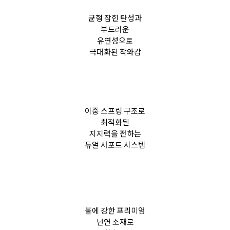
균형 잡힌 탄성과
부드러운
유연성으로
극대화된 착와감
이중 스프링 구조로
최적화된
지지력을 전하는
듀얼 서포트 시스템
불에 강한 프리미엄
난연 소재로