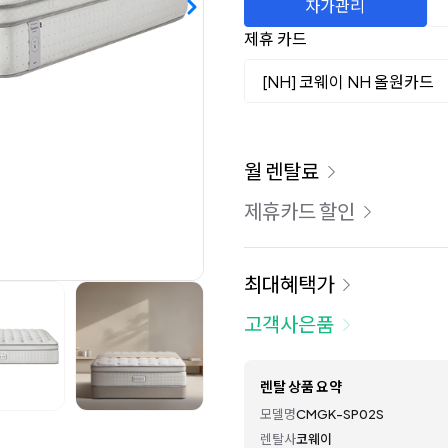
자가관리
제휴 카드
[NH] 코웨이 NH 올원카드
이용 요금
월 렌탈료
제휴카드 할인
최대혜택가
고객사은품
렌탈 상품 요약
모델명
CMGK-SP02S
렌탈사
코웨이