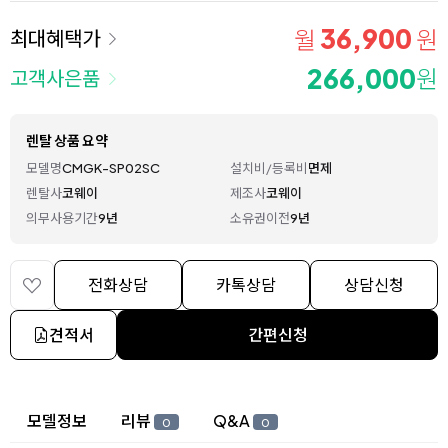
36,900
월
원
최대혜택가
266,000
원
고객사은품
렌탈 상품 요약
모델명
CMGK-SP02SC
설치비/등록비
면제
렌탈사
코웨이
제조사
코웨이
의무사용기간
9년
소유권이전
9년
전화상담
카톡상담
상담신청
견적서
간편신청
상세 정보
모델정보
리뷰
Q&A
0
0