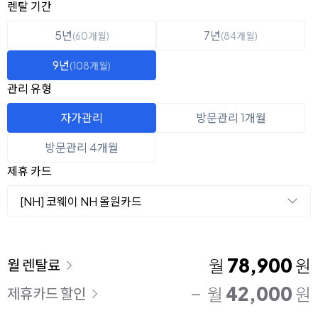
옵션 선택
렌탈 선택
렌탈 기간
5년
7년
(60개월)
(84개월)
9년
(108개월)
관리 유형
자가관리
방문관리 1개월
방문관리 4개월
제휴 카드
[NH] 코웨이 NH 올원카드
이용 요금
78,900
월
원
월 렌탈료
42,000
월
원
제휴카드 할인