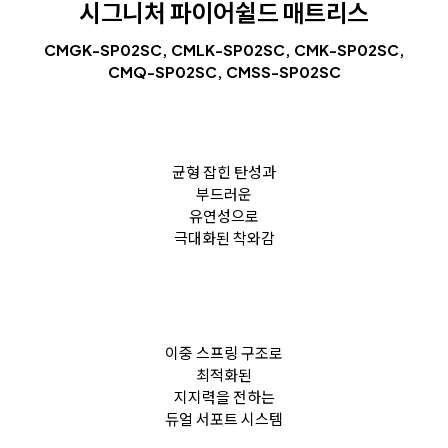
시그니처 파이어쉴드 매트리스
CMGK-SP02SC, CMLK-SP02SC, CMK-SP02SC,
CMQ-SP02SC, CMSS-SP02SC
균형 잡힌 탄성과
부드러운
유연성으로
극대화된 착와감
이중 스프링 구조로
최적화된
지지력을 전하는
듀얼 서포트 시스템