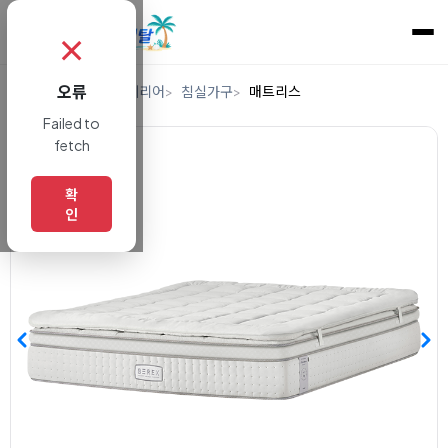
✗
오류
홈
렌탈
가구/인테리어
침실가구
매트리스
Failed to
fetch
확
인