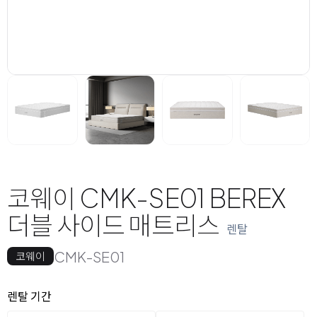
코웨이 CMK-SE01 BEREX
더블 사이드 매트리스
렌탈
CMK-SE01
코웨이
옵션 선택
렌탈 선택
렌탈 기간