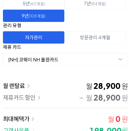
5년
7년
(60개월)
(84개월)
9년
(108개월)
관리 유형
자가관리
방문관리 4개월
제휴 카드
[NH] 코웨이 NH 올원카드
이용 요금
28,900
월
원
월 렌탈료
28,900
월
원
제휴카드 할인
0
월
원
최대혜택가
198,000
원
고객사은품