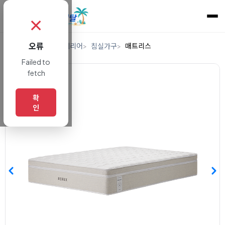
✗
오류
홈
렌탈
가구/인테리어
침실가구
매트리스
Failed to
fetch
확
인