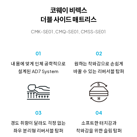
코웨이 비렉스
더블 사이드 매트리스
CMK-SE01, CMQ-SE01, CMSS-SE01
01
02
내 몸에 맞게
인체 공학적으로
원하는 착와감으로
손쉽게
설계된
AD7 System
바꿀 수 있는
리버서블 탑퍼
03
04
경도 취향이 달라도
걱정 없는
소프트한 터치감과
좌우 분리형
리버서블 탑퍼
착와감을 위한
슬림 탑퍼