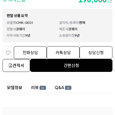
렌탈 상품 요약
모델명
CMK-SE01
설치비/등록비
면제
렌탈사
코웨이
제조사
코웨이
의무사용기간
9년
소유권이전
9년
전화상담
카톡상담
상담신청
견적서
간편신청
상세 정보
모델정보
리뷰
Q&A
0
0