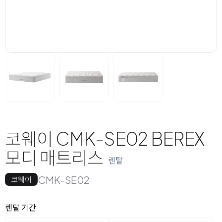
코웨이 CMK-SE02 BEREX
모디 매트리스
렌탈
CMK-SE02
코웨이
옵션 선택
렌탈 선택
렌탈 기간