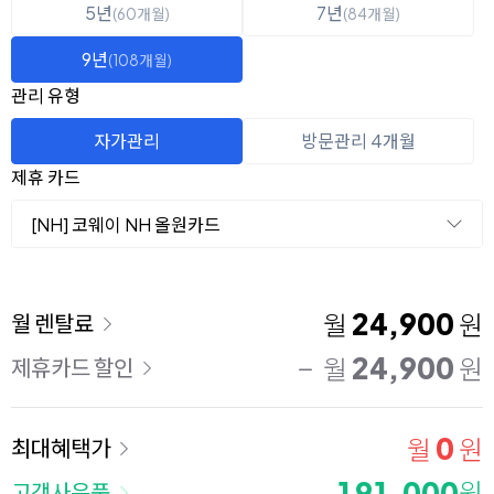
5년
7년
(60개월)
(84개월)
9년
(108개월)
관리 유형
자가관리
방문관리 4개월
제휴 카드
[NH] 코웨이 NH 올원카드
이용 요금
24,900
월
원
월 렌탈료
24,900
월
원
제휴카드 할인
0
월
원
최대혜택가
191,000
원
고객사은품