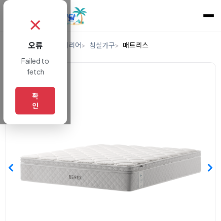
✗
오류
홈
렌탈
가구/인테리어
침실가구
매트리스
Failed to
fetch
확
인