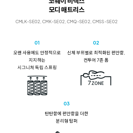
코웨이 비렉스
모디 매트리스
CMLK-SE02, CMK-SE02, CMQ-SE02, CMSS-SE02
01
02
오랜 사용에도
안정적으로
신체 부위별로
최적화된 편안함,
지지하는
컨투어 7존 폼
시그니쳐 독립 스프링
03
탄탄함에
편안함을 더한
분리형 탑퍼