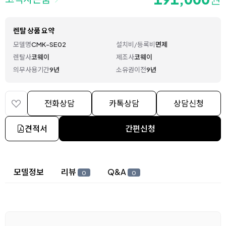
렌탈 상품 요약
모델명
CMK-SE02
설치비/등록비
면제
렌탈사
코웨이
제조사
코웨이
의무사용기간
9년
소유권이전
9년
전화상담
카톡상담
상담신청
견적서
간편신청
상세 정보
모델정보
리뷰
Q&A
0
0