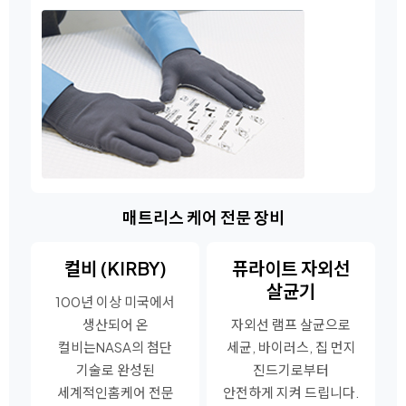
매트리스 케어 전문 장비
컬비 (KIRBY)
퓨라이트 자외선
살균기
100년 이상 미국에서
생산되어 온
자외선 램프 살균으로
컬비는
NASA의 첨단
세균, 바이러스, 집 먼지
기술로 완성된
진드기로부터
세계적인
홈케어 전문
안전하게 지켜 드립니다.