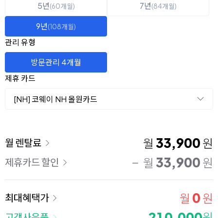
5년
7년
(60개월)
(84개월)
9년
(108개월)
관리 유형
방문관리 4개월
제휴 카드
[NH] 코웨이 NH 올원카드
이용 요금
33,900
월
원
월 렌탈료
33,900
월
원
제휴카드 할인
0
월
원
최대혜택가
210,000
원
고객사은품