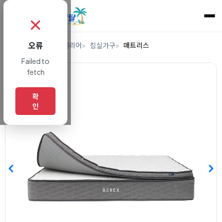
✗
오류
홈
렌탈
가구/인테리어
침실가구
매트리스
Failed to
fetch
확
인