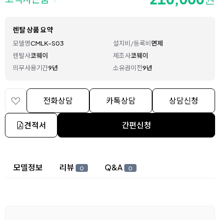
렌탈 상품 요약
모델명
CMLK-S03
설치비/등록비
면제
렌탈사
코웨이
제조사
코웨이
의무사용기간
9년
소유권이전
9년
전화상담
카톡상담
상담신청
견적서
간편신청
상세 정보
모델정보
리뷰
Q&A
0
0