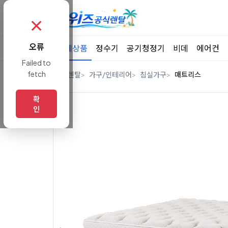
✗
오류
전체상품
정수기
공기청정기
비데
에어컨
Failed to
fetch
홈
렌탈
가구/인테리어
침실가구
매트리스
확
인