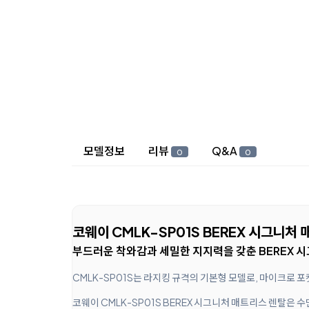
상세 정보
모델정보
리뷰
Q&A
0
0
코웨이 CMLK-SP01S BEREX 시그니처
부드러운 착와감과 세밀한 지지력을 갖춘 BEREX 
CMLK-SP01S는 라지킹 규격의 기본형 모델로, 마이크로
코웨이 CMLK-SP01S BEREX 시그니처 매트리스 렌탈은 