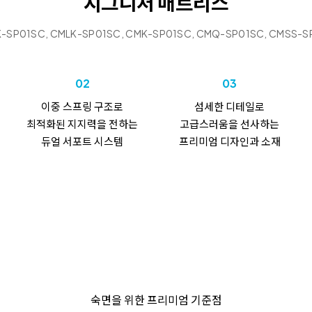
시그니처
매트리스
-SP01SC, CMLK-SP01SC,
CMK-SP01SC, CMQ-SP01SC, CMSS-S
02
03
이중 스프링 구조로
섬세한 디테일로
최적화된
지지력을 전하는
고급스러움을
선사하는
듀얼 서포트 시스템
프리미엄 디자인과 소재
숙면을 위한 프리미엄 기준점