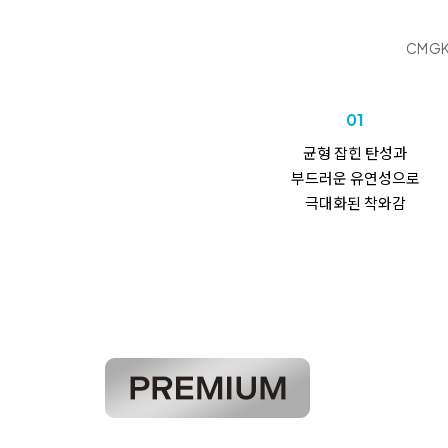
CMGK
01
균형 잡힌 탄성과
부드러운
유연성으로
극대화된 착와감