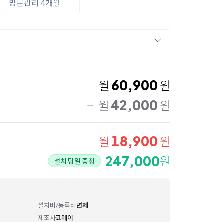
방문관리 4개월
60,900
월
원
42,000
월
원
18,900
월
원
247,000
원
설치 당일 증정
설치비/등록비
면제
제조사
코웨이