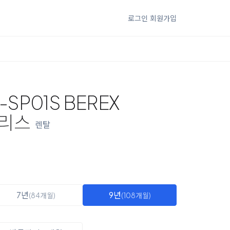
로그인
회원가입
SP01S BEREX
트리스
렌탈
7년
9년
(84개월)
(108개월)