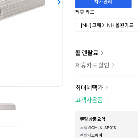
자가관리
제휴 카드
[NH] 코웨이 NH 올원카드
이용 요금
월 렌탈료
제휴카드 할인
최대혜택가
고객사은품
렌탈 상품 요약
모델명
CMLK-SP01S
렌탈사
코웨이