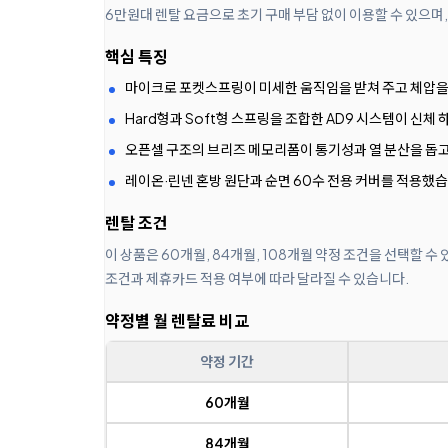
6만원대 렌탈 요금으로 초기 구매 부담 없이 이용할 수 있으며,
핵심 특징
마이크로 포켓스프링이 미세한 움직임을 받쳐 주고 체압을
Hard형과 Soft형 스프링을 조합한 AD9 시스템이 신체
오픈셀 구조의 브리즈 메모리폼이 통기성과 열 분산을 돕고
레이온·린넨 혼방 원단과 순면 60수 전용 커버를 적용했습
렌탈 조건
이 상품은 60개월, 84개월, 108개월 약정 조건을 선택할 수
조건과 제휴카드 적용 여부에 따라 달라질 수 있습니다.
약정별 월 렌탈료 비교
약정 기간
60개월
84개월