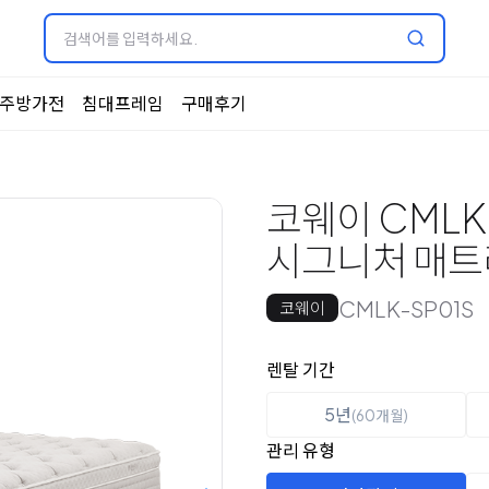
주방가전
침대프레임
구매후기
코웨이 CMLK-
시그니처 매
CMLK-SP01S
코웨이
옵션 선택
렌탈 선택
렌탈 기간
5년
(60개월)
관리 유형