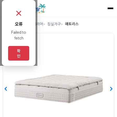
✗
오류
홈
렌탈
가구/인테리어
침실가구
매트리스
Failed to
fetch
확
인