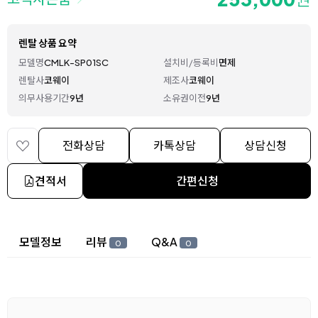
렌탈 상품 요약
모델명
CMLK-SP01SC
설치비/등록비
면제
렌탈사
코웨이
제조사
코웨이
의무사용기간
9년
소유권이전
9년
전화상담
카톡상담
상담신청
견적서
간편신청
상세 정보
모델정보
리뷰
Q&A
0
0