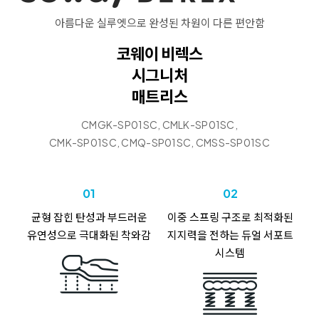
아름다운 실루엣으로 완성된 차원이 다른 편안함
코웨이 비렉스
시그니처
매트리스
CMGK-SP01SC, CMLK-SP01SC,
CMK-SP01SC, CMQ-SP01SC, CMSS-SP01SC
01
02
균형 잡힌 탄성과
부드러운
이중 스프링 구조로
최적화된
유연성으로
극대화된 착와감
지지력을 전하는
듀얼 서포트
시스템