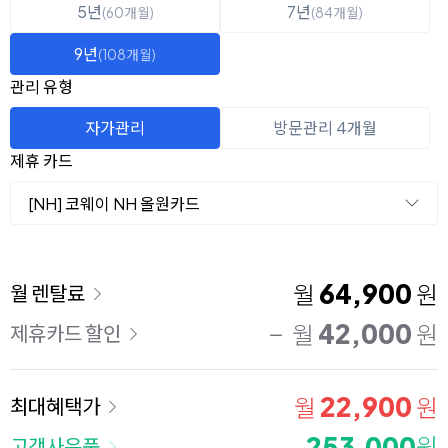
5년
7년
(60개월)
(84개월)
9년
(108개월)
관리 유형
자가관리
방문관리 4개월
제휴 카드
[NH] 코웨이 NH 올원카드
이용 요금
64,900
월
원
월 렌탈료
42,000
월
원
제휴카드 할인
22,900
월
원
최대혜택가
253,000
원
고객사은품