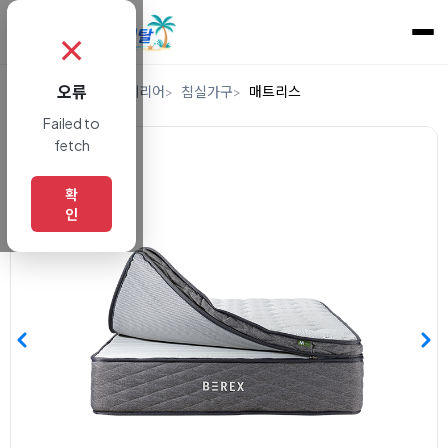
✗
오류
홈
렌탈
가구/인테리어
침실가구
매트리스
Failed to
fetch
확
인