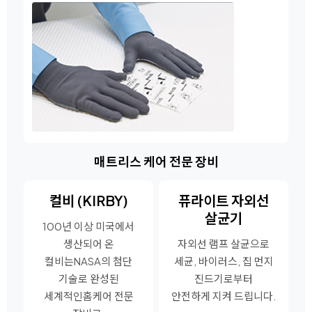
매트리스 케어 전문 장비
컬비 (KIRBY)
퓨라이트 자외선
살균기
100년 이상 미국에서
생산되어 온
자외선 램프 살균으로
컬비는
NASA의 첨단
세균, 바이러스, 집 먼지
기술로 완성된
진드기로부터
세계적인
홈케어 전문
안전하게 지켜 드립니다.