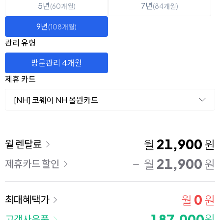
5년
7년
(60개월)
(84개월)
9년
(108개월)
관리 유형
방문관리 4개월
제휴 카드
[NH] 코웨이 NH 올원카드
이용 요금
21,900
월
원
월 렌탈료
21,900
월
원
제휴카드 할인
0
월
원
최대혜택가
187,000
원
고객사은품