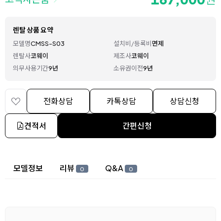
렌탈 상품 요약
모델명
CMSS-S03
설치비/등록비
면제
렌탈사
코웨이
제조사
코웨이
의무사용기간
9년
소유권이전
9년
전화상담
카톡상담
상담신청
견적서
간편신청
상세 정보
모델정보
리뷰
Q&A
0
0