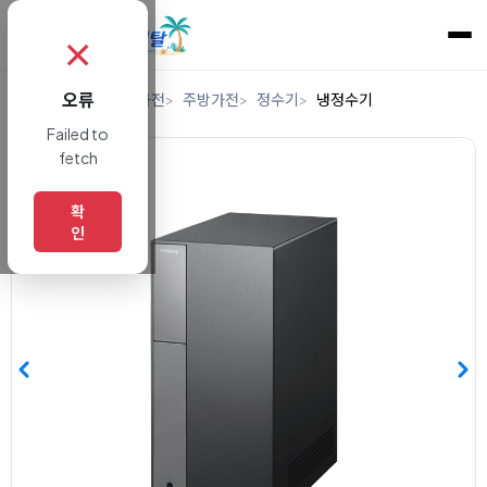
✗
오류
홈
렌탈
디지털/가전
주방가전
정수기
냉정수기
Failed to
fetch
확
인