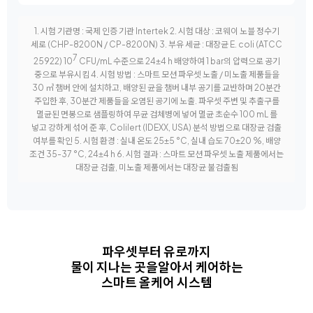
1. 시험 기관명 : 국제 인증 기관 Intertek 2. 시험 대상 : 코웨이 노블 정수기
세로 (CHP-8200N / CP-8200N) 3. 부유 세균 : 대장균 E. coli (ATCC
7
25922) 10
CFU/mL 수준으로 24±4 h 배양하여 1 bar의 압력으로 공기
중으로 부유시킴 4. 시험 방법 : 스마트 모션 파우셋 노출 / 미노출 제품들을
30 ㎥ 챔버 안에 설치하고, 배양된 균을 챔버 내부 공기를 교반하며 20분간
주입한 후, 30분간 제품들을 오염된 공기에 노출. 파우셋 주변 및 추출구를
멸균된 면봉으로 샘플링하여 무균 검체병에 넣어 멸균 초순수 100 mL 를
넣고 강하게 섞어 준 후, Colilert (IDEXX, USA) 분석 방법으로 대장균 검출
여부를 확인 5. 시험 환경 : 실내 온도 25±5 °C, 실내 습도 70±20 %, 배양
조건 35-37 °C, 24±4 h 6. 시험 결과 : 스마트 모션 파우셋 노출 제품에서는
대장균 검출, 미노출 제품에서는 대장균 불검출됨
파우셋부터 유로까지
물이 지나는 곳을
알아서 케어하는
스마트 올케어 시스템