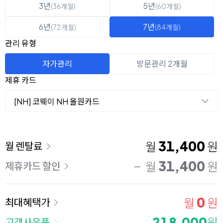
3년
5년
(36개월)
(60개월)
6년
7년
(72개월)
(84개월)
관리 유형
자가관리
방문관리 2개월
제휴 카드
[NH] 코웨이 NH 올원카드
이용 요금
31,400
월
원
월 렌탈료
31,400
월
원
제휴카드 할인
0
월
원
최대혜택가
218,000
원
고객사은품