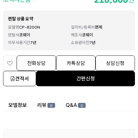
렌탈 상품 요약
모델명
CP-8200N
설치비/등록비
면제
렌탈사
코웨이
제조사
코웨이
의무사용기간
7년
소유권이전
7년
전화상담
카톡상담
상담신청
견적서
간편신청
상세 정보
모델정보
리뷰
Q&A
0
0