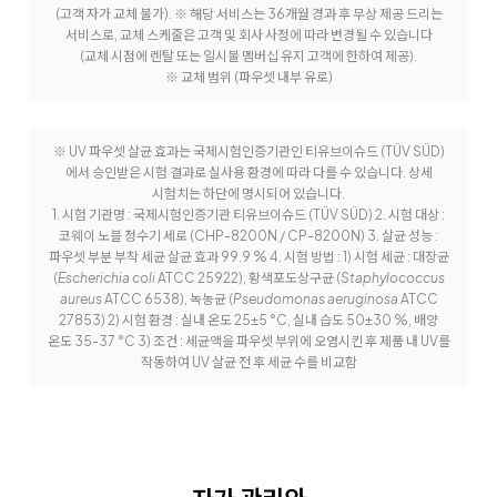
(고객 자가 교체 불가). ※ 해당 서비스는 36개월 경과 후 무상 제공 드리는
서비스로, 교체 스케줄은 고객 및 회사 사정에 따라 변경될 수 있습니다
(교체 시점에 렌탈 또는 일시불 멤버십 유지 고객에 한하여 제공).
※ 교체 범위 (파우셋 내부 유로)
※ UV 파우셋 살균 효과는 국제시험인증기관인 티유브이슈드 (TÜV SÜD)
에서 승인받은 시험 결과로 실사용 환경에 따라 다를 수 있습니다. 상세
시험치는 하단에 명시되어 있습니다.
1. 시험 기관명 : 국제시험인증기관 티유브이슈드 (TÜV SÜD) 2. 시험 대상 :
코웨이 노블 정수기 세로 (CHP-8200N / CP-8200N) 3. 살균 성능 :
파우셋 부분 부착 세균 살균 효과 99.9 % 4. 시험 방법 : 1) 시험 세균 : 대장균
(
Escherichia coli
ATCC 25922), 황색포도상구균 (
Staphylococcus
aureus
ATCC 6538), 녹농균 (
Pseudomonas aeruginosa
ATCC
27853) 2) 시험 환경 : 실내 온도 25±5 °C, 실내 습도 50±30 %, 배양
온도 35-37 °C 3) 조건 : 세균액을 파우셋 부위에 오염시킨 후 제품 내 UV를
작동하여 UV 살균 전 후 세균 수를 비교함