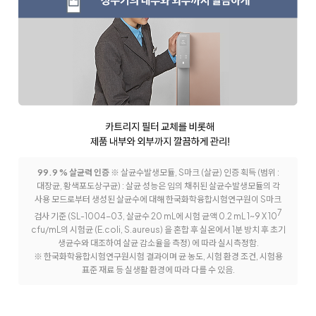
99.9 % 살균력 인증
※ 살균수발생모듈, S마크 (살균) 인증 획득 (범위 :
대장균, 황색포도상구균) : 살균 성능은 임의 채취된 살균수발생모듈의 각
사용 모드로부터 생성된 살균수에 대해 한국화학융합시험연구원이 S마크
7
검사
기준 (SL-1004-03, 살균수 20 mL에 시험 균액 0.2 mL 1~9 X 10
cfu/mL의 시험균 (E.coli, S.aureus) 을 혼합 후 실온에서 1분 방치 후 초기
생균수와 대조하여 살균 감소율을 측정) 에 따라 실시
측정함.
※ 한국화학융합시험연구원시험 결과이며 균 농도, 시험 환경 조건, 시험용
표준 재료 등 실생활 환경에 따라 다를 수 있음.