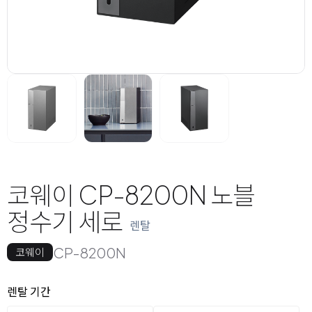
코웨이 CP-8200N 노블
정수기 세로
렌탈
CP-8200N
코웨이
옵션 선택
렌탈 선택
렌탈 기간