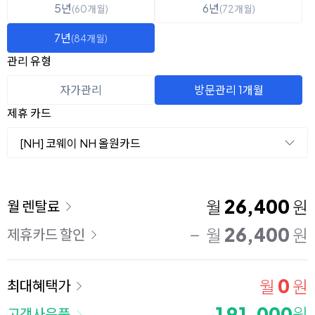
5년
6년
(60개월)
(72개월)
7년
(84개월)
관리 유형
자가관리
방문관리 1개월
제휴 카드
[NH] 코웨이 NH 올원카드
이용 요금
26,400
월
원
월 렌탈료
26,400
월
원
제휴카드 할인
0
월
원
최대혜택가
191,000
원
고객사은품