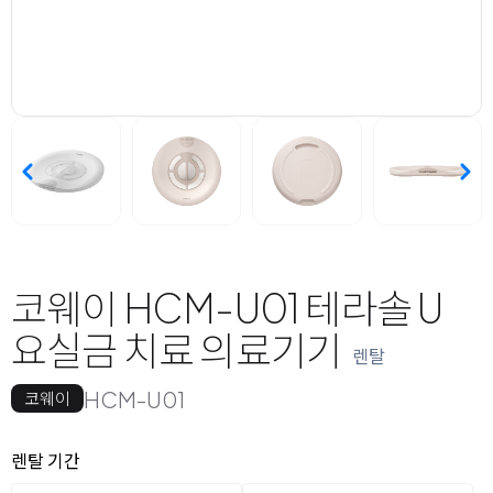
코웨이 HCM-U01 테라솔 U
요실금 치료 의료기기
렌탈
HCM-U01
코웨이
옵션 선택
렌탈 선택
렌탈 기간