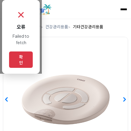
✗
오류
홈
렌탈
생활/건강
건강관리용품
기타건강관리용품
Failed to
fetch
확
인