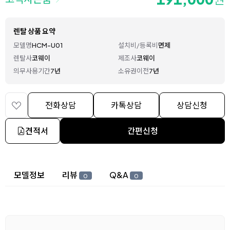
렌탈 상품 요약
모델명
HCM-U01
설치비/등록비
면제
렌탈사
코웨이
제조사
코웨이
의무사용기간
7년
소유권이전
7년
전화상담
카톡상담
상담신청
견적서
간편신청
상세 정보
모델정보
리뷰
Q&A
0
0