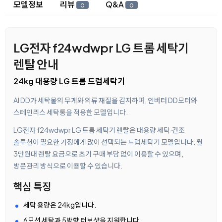
상세 정보
모델정보
리뷰
Q&A
0
0
LG전자 f24wdwpr LG 트롬 세탁기
렌탈 안내
24kg 대용량 LG 트롬 드럼세탁기
AI DD가 세탁물의 무게와 의류 재질을 감지하며, 인버터 DD모터와
스테인리스 세탁통을 적용한 모델입니다.
LG전자 f24wdwpr LG 트롬 세탁기 렌탈은 대용량 세탁·건조
솔루션이 필요한 가정에게 많이 선택되는 드럼세탁기 모델입니다. 월
3만원대 렌탈 요금으로 초기 구매 부담 없이 이용할 수 있으며,
방문관리 방식으로 이용할 수 있습니다.
핵심 특징
세탁 용량은 24kg입니다.
6모션 세탁과 5방향 터보샷을 지원합니다.