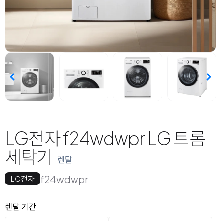
LG전자 f24wdwpr LG 트롬
세탁기
렌탈
f24wdwpr
LG전자
옵션 선택
렌탈 선택
렌탈 기간