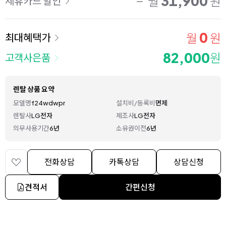
31,900
월
원
제휴카드 할인
0
월
원
최대혜택가
82,000
원
고객사은품
렌탈 상품 요약
모델명
f24wdwpr
설치비/등록비
면제
렌탈사
LG전자
제조사
LG전자
의무사용기간
6년
소유권이전
6년
전화상담
카톡상담
상담신청
견적서
간편신청