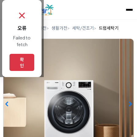
✗
오류
홈
렌탈
디지털/가전
생활가전
세탁/건조기
드럼세탁기
Failed to
fetch
확
인