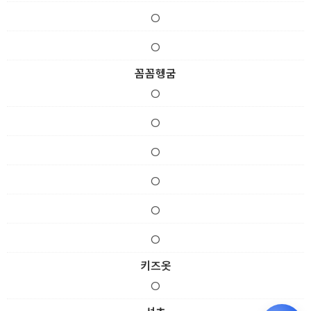
O
O
꼼꼼헹굼
O
O
O
O
O
O
키즈옷
O