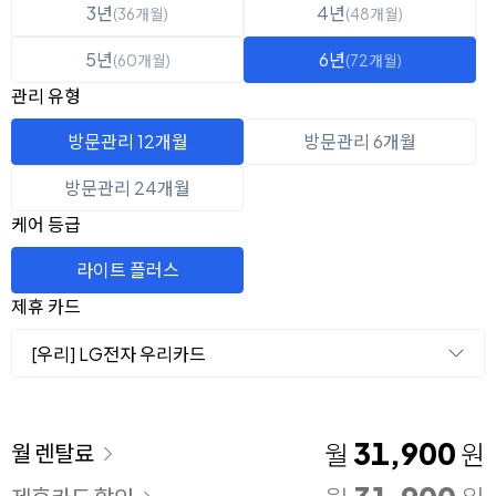
3년
4년
(36개월)
(48개월)
5년
6년
(60개월)
(72개월)
관리 유형
방문관리 12개월
방문관리 6개월
방문관리 24개월
케어 등급
라이트 플러스
제휴 카드
[우리] LG전자 우리카드
이용 요금
31,900
월
원
월 렌탈료