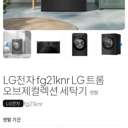
LG전자 fg21knr LG 트롬
오브제컬렉션 세탁기
렌탈
fg21knr
LG전자
옵션 선택
렌탈 선택
렌탈 기간