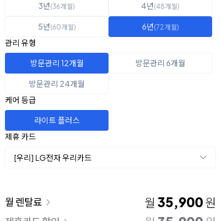
3년
4년
(36개월)
(48개월)
5년
6년
(60개월)
(72개월)
관리 유형
방문관리 12개월
방문관리 6개월
방문관리 24개월
케어 등급
라이트 플러스
제휴 카드
[우리] LG전자 우리카드
이용 요금
35,900
월
원
월 렌탈료