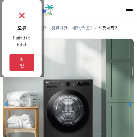
✗
오류
홈
렌탈
디지털/가전
생활가전
세탁/건조기
드럼세탁기
Failed to
fetch
확
인