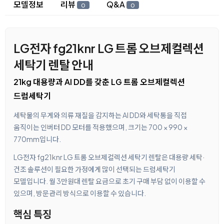
상세 정보
모델정보
리뷰
Q&A
0
0
LG전자 fg21knr LG 트롬 오브제컬렉션
세탁기 렌탈 안내
21kg 대용량과 AI DD를 갖춘 LG 트롬 오브제컬렉션
드럼세탁기
세탁물의 무게와 의류 재질을 감지하는 AI DD와 세탁통을 직접
움직이는 인버터 DD 모터를 적용했으며, 크기는 700 × 990 ×
770mm입니다.
LG전자 fg21knr LG 트롬 오브제컬렉션 세탁기 렌탈은 대용량 세탁·
건조 솔루션이 필요한 가정에게 많이 선택되는 드럼세탁기
모델입니다. 월 3만원대 렌탈 요금으로 초기 구매 부담 없이 이용할 수
있으며, 방문관리 방식으로 이용할 수 있습니다.
핵심 특징