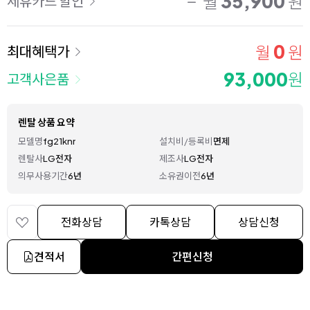
35,900
월
원
제휴카드 할인
0
월
원
최대혜택가
93,000
원
고객사은품
렌탈 상품 요약
모델명
fg21knr
설치비/등록비
면제
렌탈사
LG전자
제조사
LG전자
의무사용기간
6년
소유권이전
6년
전화상담
카톡상담
상담신청
견적서
간편신청