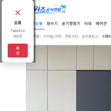
✗
오류
전체상품
정수기
공기청정기
비데
에어컨
Failed to
fetch
홈
렌탈
디지털/가전
주방가전
김치냉장고
스탠
확
인