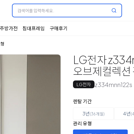
주방가전
침대프레임
구매후기
드형
LG전자 z334
오브제컬렉션 김치
z334mnn122s
LG전자
옵션 선택
렌탈 선택
렌탈 기간
3년
4년
(36개월)
(
관리 유형