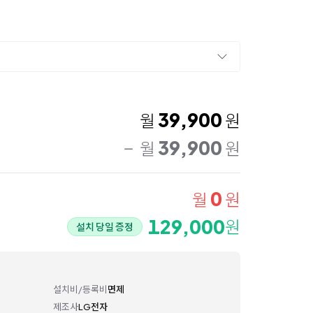
39,900
월
원
39,900
월
원
0
월
원
129,000
원
설치 당일 증정
설치비/등록비
면제
제조사
LG전자