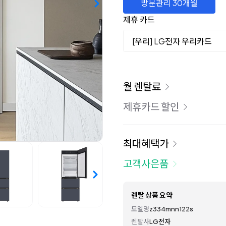
방문관리 30개월
제휴 카드
[우리] LG전자 우리카드
이용 요금
월 렌탈료
제휴카드 할인
최대혜택가
고객사은품
렌탈 상품 요약
모델명
z334mnn122s
렌탈사
LG전자