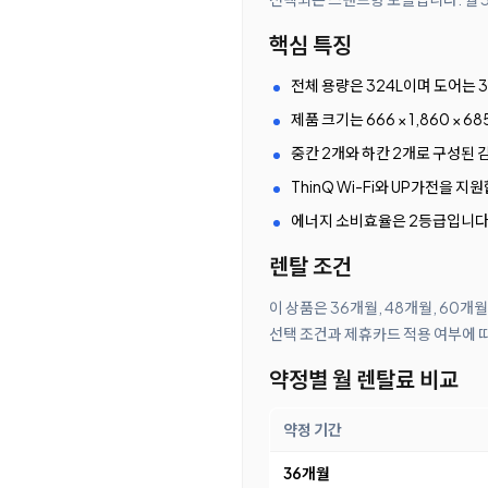
핵심 특징
전체 용량은 324L이며 도어는 
제품 크기는 666 × 1,860 ×
중칸 2개와 하칸 2개로 구성된 
ThinQ Wi-Fi와 UP가전을 지
에너지 소비효율은 2등급입니다
렌탈 조건
이 상품은 36개월, 48개월, 60개
선택 조건과 제휴카드 적용 여부에 
약정별 월 렌탈료 비교
약정 기간
36개월