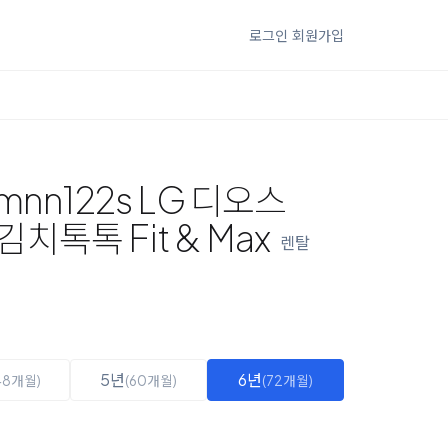
로그인
회원가입
mnn122s LG 디오스
톡톡 Fit & Max
렌탈
5년
6년
48개월)
(60개월)
(72개월)