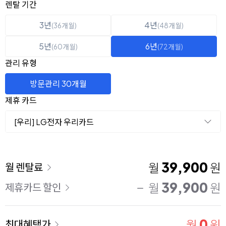
옵션 선택
렌탈 선택
렌탈 기간
3년
4년
(36개월)
(48개월)
5년
6년
(60개월)
(72개월)
관리 유형
방문관리 30개월
제휴 카드
[우리] LG전자 우리카드
이용 요금
39,900
월
원
월 렌탈료
39,900
월
원
제휴카드 할인
0
월
원
최대혜택가