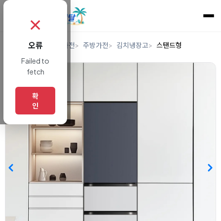
✗
오류
홈
렌탈
디지털/가전
주방가전
김치냉장고
스탠드형
Failed to
fetch
확
인