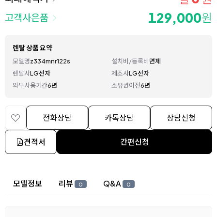
129,000
원
고객사은품
렌탈 상품 요약
모델명
z334mnr122s
설치비/등록비
면제
렌탈사
LG전자
제조사
LG전자
의무사용기간
6년
소유권이전
6년
전화상담
카톡상담
상담신청
견적서
간편신청
상세 정보
모델정보
리뷰
Q&A
0
0