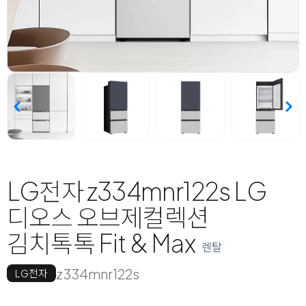
LG전자 z334mnr122s LG
디오스 오브제컬렉션
김치톡톡 Fit & Max
렌탈
z334mnr122s
LG전자