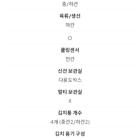
중/하칸
육류/생선
하칸
O
쿨링센서
전칸
신선 보관실
다용도박스
멀티 보관실
X
김치통 개수
4개 (중칸2/하칸2)
김치 용기 구성