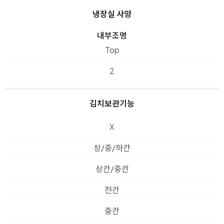
냉장실 사양
내부조명
Top
2
김치보관기능
X
상/중/하칸
상칸/중칸
전칸
중칸