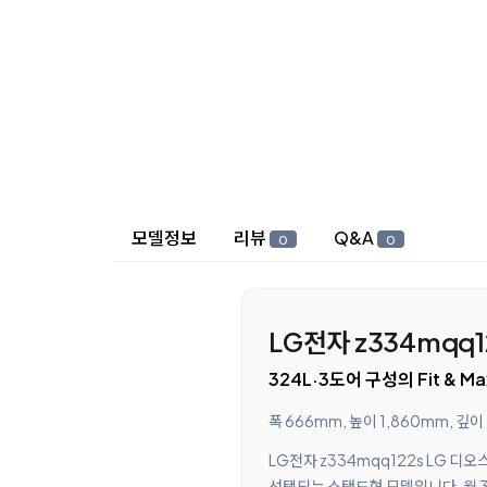
상세 정보
모델정보
리뷰
Q&A
0
0
LG전자 z334mqq1
324L·3도어 구성의 Fit &
폭 666mm, 높이 1,860mm,
LG전자 z334mqq122s LG 디
선택되는 스탠드형 모델입니다. 월 3