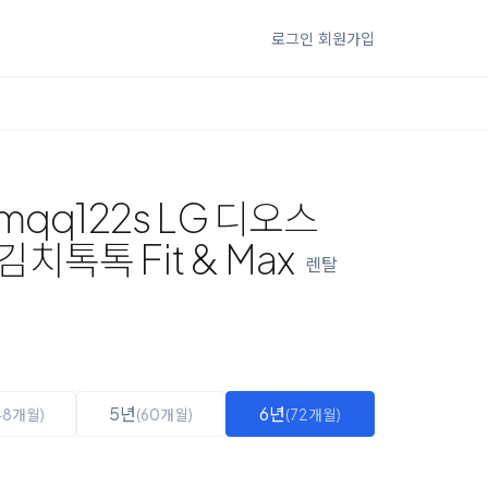
로그인
회원가입
mqq122s LG 디오스
톡톡 Fit & Max
렌탈
5년
6년
48개월)
(60개월)
(72개월)