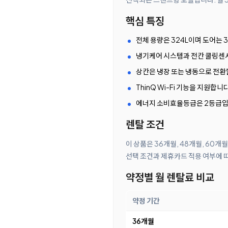
핵심 특징
전체 용량은 324L이며 도어는 
냉기케어 시스템과 전칸 쿨링센
상칸은 냉장 또는 냉동으로 전환
ThinQ Wi-Fi 기능을 지원합니다
에너지 소비효율등급은 2등급입
렌탈 조건
이 상품은 36개월, 48개월, 60개
선택 조건과 제휴카드 적용 여부에 
약정별 월 렌탈료 비교
약정 기간
36개월