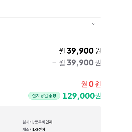
39,900
월
원
39,900
월
원
0
월
원
129,000
원
설치 당일 증정
설치비/등록비
면제
제조사
LG전자