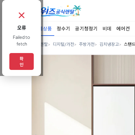
✗
오류
전체상품
정수기
공기청정기
비데
에어컨
Failed to
fetch
홈
렌탈
디지털/가전
주방가전
김치냉장고
스탠
확
인