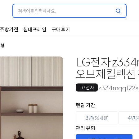
주방가전
침대프레임
구매후기
드형
LG전자 z334
오브제컬렉션 김치
z334mqq122s
LG전자
옵션 선택
렌탈 선택
렌탈 기간
3년
4년
(36개월)
(
관리 유형