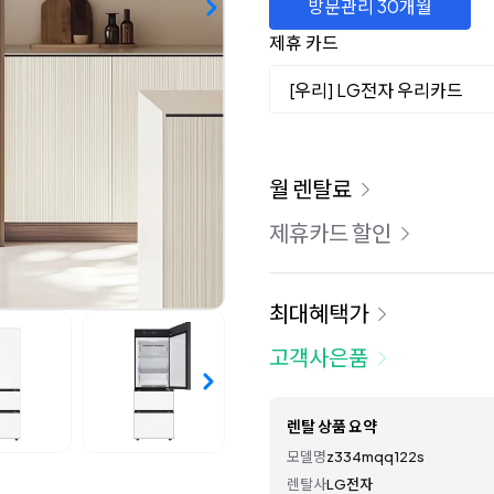
방문관리 30개월
제휴 카드
[우리] LG전자 우리카드
이용 요금
월 렌탈료
제휴카드 할인
최대혜택가
고객사은품
렌탈 상품 요약
모델명
z334mqq122s
렌탈사
LG전자