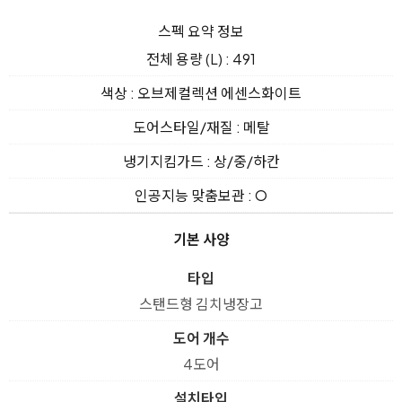
스펙 요약 정보
전체 용량 (L) : 491
색상 : 오브제컬렉션 에센스화이트
도어스타일/재질 : 메탈
냉기지킴가드 : 상/중/하칸
인공지능 맞춤보관 : O
기본 사양
타입
스탠드형 김치냉장고
도어 개수
4도어
설치타입