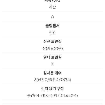
육류/생선
하칸
O
쿨링센서
전칸
신선 보관실
상(좌)/상(우)
멀티 보관실
X
김치통 개수
8(상칸0/중칸4/하칸4)
김치 용기 구성
중칸(14.7ℓ X 4), 하칸(11.6ℓ X 4)