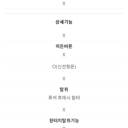
X
상세기능
X
히든버튼
X
O(신선정온)
X
탈취
퓨어 프레시 필터
X
원터치탈취기능