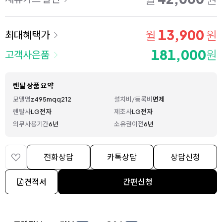
13,900
월
원
최대혜택가
181,000
원
고객사은품
렌탈 상품 요약
모델명
z495mqq212
설치비/등록비
면제
렌탈사
LG전자
제조사
LG전자
의무사용기간
6년
소유권이전
6년
전화상담
카톡상담
상담신청
견적서
간편신청
상세 정보