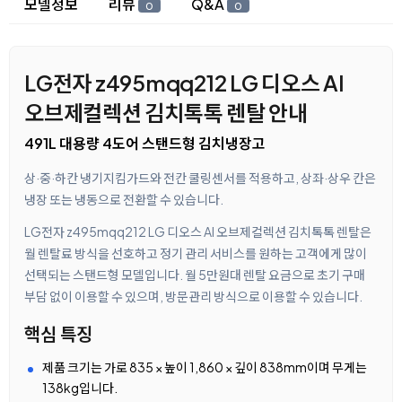
모델정보
리뷰
Q&A
0
0
LG전자 z495mqq212 LG 디오스 AI
오브제컬렉션 김치톡톡 렌탈 안내
491L 대용량 4도어 스탠드형 김치냉장고
상·중·하칸 냉기지킴가드와 전칸 쿨링센서를 적용하고, 상좌·상우 칸은
냉장 또는 냉동으로 전환할 수 있습니다.
LG전자 z495mqq212 LG 디오스 AI 오브제컬렉션 김치톡톡 렌탈은
월 렌탈료 방식을 선호하고 정기 관리 서비스를 원하는 고객에게 많이
선택되는 스탠드형 모델입니다. 월 5만원대 렌탈 요금으로 초기 구매
부담 없이 이용할 수 있으며, 방문관리 방식으로 이용할 수 있습니다.
핵심 특징
제품 크기는 가로 835 × 높이 1,860 × 깊이 838mm이며 무게는
138kg입니다.