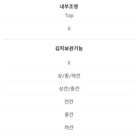
내부조명
Top
6
김치보관기능
X
상/중/하칸
상칸/중칸
전칸
중칸
하칸