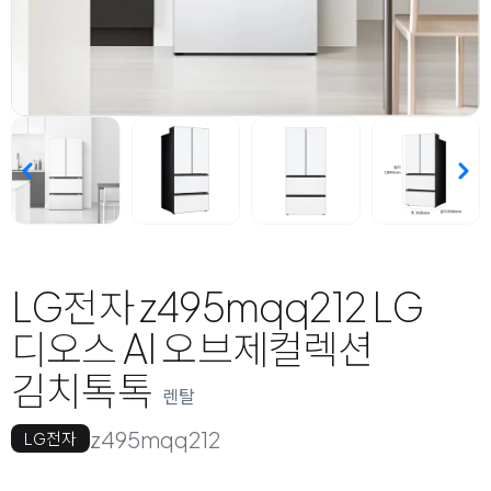
LG전자 z495mqq212 LG
디오스 AI 오브제컬렉션
김치톡톡
렌탈
z495mqq212
LG전자