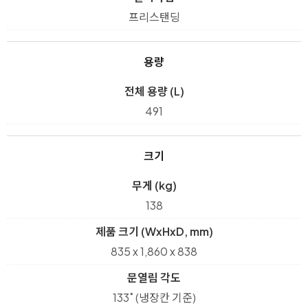
프리스탠딩
용량
전체 용량 (L)
491
크기
무게 (kg)
138
제품 크기 (WxHxD, mm)
835 x 1,860 x 838
문열림 각도
133˚ (냉장칸 기준)