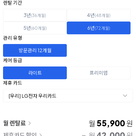
옵션 선택
렌탈 선택
렌탈 기간
3년
4년
(36개월)
(48개월)
5년
6년
(60개월)
(72개월)
관리 유형
방문관리 12개월
케어 등급
라이트
프리미엄
제휴 카드
[우리] LG전자 우리카드
이용 요금
55,900
월
원
월 렌탈료
42,000
월
원
제휴카드 할인