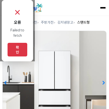
✗
오류
홈
렌탈
디지털/가전
주방가전
김치냉장고
스탠드형
Failed to
fetch
확
인