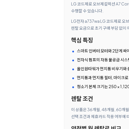
LG 코드제로 오브제컬렉션 A7 Co
수행할 수 있습니다.
LG전자 a737wa LG 코드제로 
렌탈 요금으로 초기 구매 부담 없이 
핵심 특징
스마트 인버터 모터와 2단계 싸
전자식 펌프의 자동 물공급 시스
올인원타워가 먼지통 비우기와 충
먼지통과 먼지통 필터, 마이크로 
청소기 본체 크기는 250 × 1,1
렌탈 조건
이 상품은 36개월, 48개월, 60개
선택 조건과 제휴카드 적용 여부에 
약정별 월 렌탈료 비교