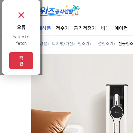
✗
오류
전체상품
정수기
공기청정기
비데
에어컨
Failed to
fetch
홈
렌탈
디지털/가전
청소기
무선청소기
진공청
확
인