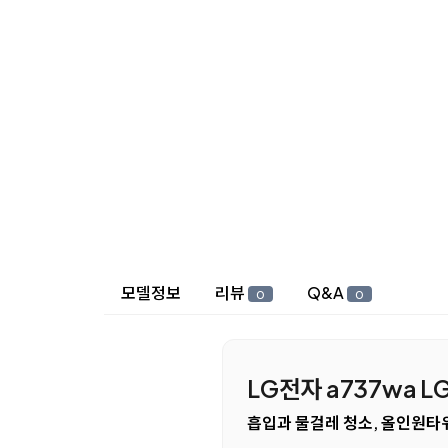
상세 정보
모델정보
리뷰
Q&A
0
0
LG전자 a737wa 
흡입과 물걸레 청소, 올인원타