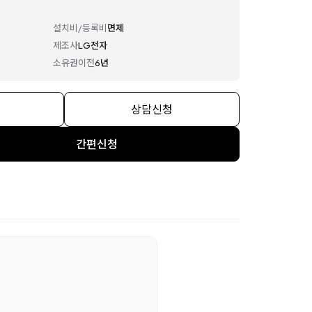
설치비/등록비
면제
제조사
LG전자
소유권이전
6년
상담신청
간편신청