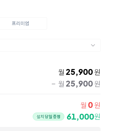
프리미엄
25,900
월
원
25,900
월
원
0
월
원
61,000
원
설치 당일 증정