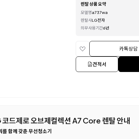
렌탈 상품 요약
모델명
a737wa
렌탈사
LG전자
의무사용기간
6년
카톡상담
견적서
LG 코드제로 오브제컬렉션 A7 Core 렌탈 안내
워를 함께 갖춘 무선청소기