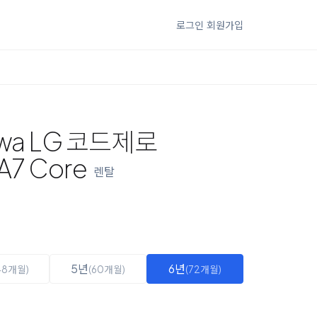
로그인
회원가입
wa LG 코드제로
7 Core
렌탈
5년
6년
48개월)
(60개월)
(72개월)