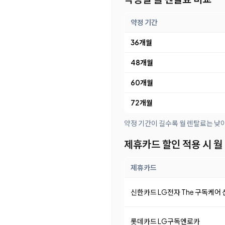
약정 기간
36개월
48개월
60개월
72개월
약정 기간이 길수록 월 렌탈료는 낮
제휴카드 할인 적용 시 월
제휴카드
신한카드 LG전자 The 구독케어
롯데카드 LG구독엔로카