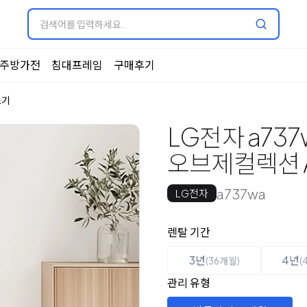
주방가전
침대프레임
구매후기
소기
LG전자 a737
오브제컬렉션 A
a737wa
LG전자
옵션 선택
렌탈 선택
렌탈 기간
3년
4년
(36개월)
(
관리 유형