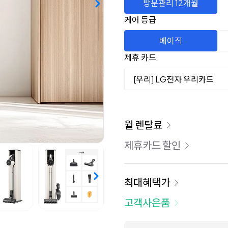
방문관리 12개월
케어 등급
베이직
제휴 카드
[우리] LG전자 우리카드
이용 요금
월 렌탈료
제휴카드 할인
최대혜택가
고객사은품