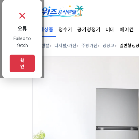
✗
오류
전체상품
정수기
공기청정기
비데
에어컨
Failed to
fetch
홈
렌탈
디지털/가전
주방가전
냉장고
일반형냉
확
인