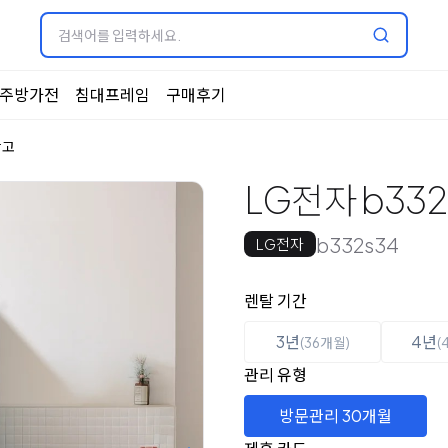
주방가전
침대프레임
구매후기
장고
LG전자 b33
b332s34
LG전자
옵션 선택
렌탈 선택
렌탈 기간
3년
4년
(36개월)
(
관리 유형
방문관리 30개월