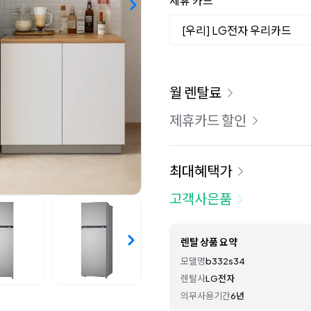
제휴 카드
[우리] LG전자 우리카드
이용 요금
월 렌탈료
제휴카드 할인
최대혜택가
고객사은품
렌탈 상품 요약
모델명
b332s34
렌탈사
LG전자
의무사용기간
6년