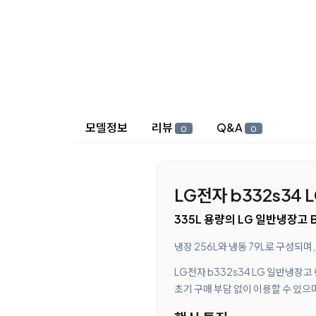
상세 정보
모델정보
리뷰
Q&A
0
0
LG전자 b332s34
335L 용량의 LG 일반냉장고 
냉장 256L와 냉동 79L로 구성
LG전자 b332s34 LG 일반냉장
초기 구매 부담 없이 이용할 수 있으