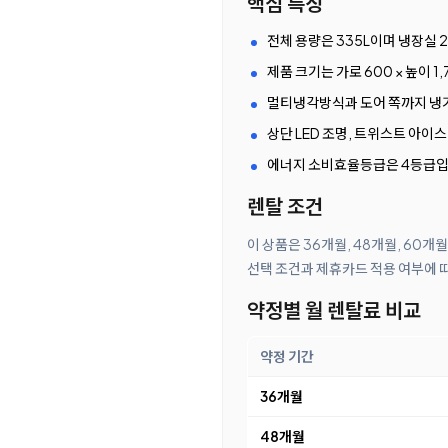
핵심 특징
전체 용량은 335L이며 냉장실 2
제품 크기는 가로 600 × 높이 1
멀티냉각방식과 도어 쪽까지 냉
상단 LED 조명, 트위스트 아
에너지 소비효율등급은 4등급입
렌탈 조건
이 상품은 36개월, 48개월, 60개
선택 조건과 제휴카드 적용 여부에 
약정별 월 렌탈료 비교
약정 기간
36개월
48개월