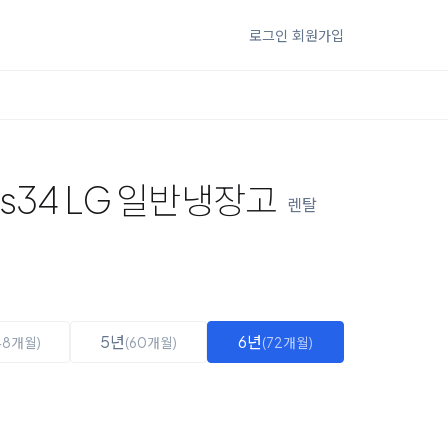
로그인
회원가입
2s34 LG 일반냉장고
렌탈
5년
6년
48개월)
(60개월)
(72개월)