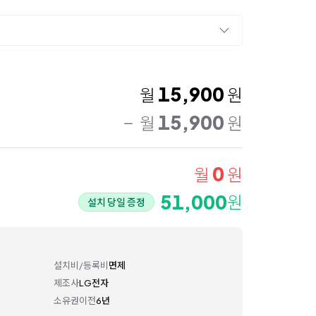
15,900
월
원
15,900
월
원
0
월
원
51,000
원
설치 당일 증정
설치비/등록비
면제
제조사
LG전자
소유권이전
6년