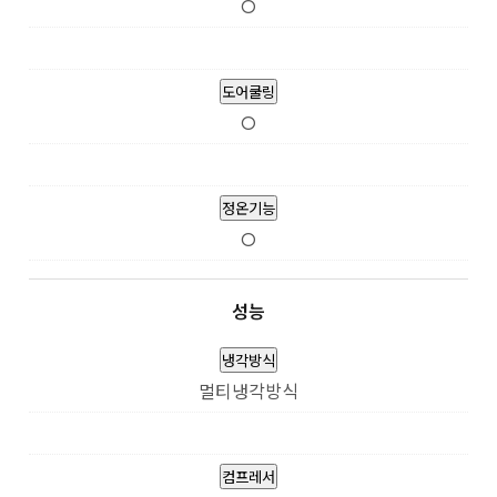
O
도어쿨링
O
정온기능
O
성능
냉각방식
멀티냉각방식
컴프레서