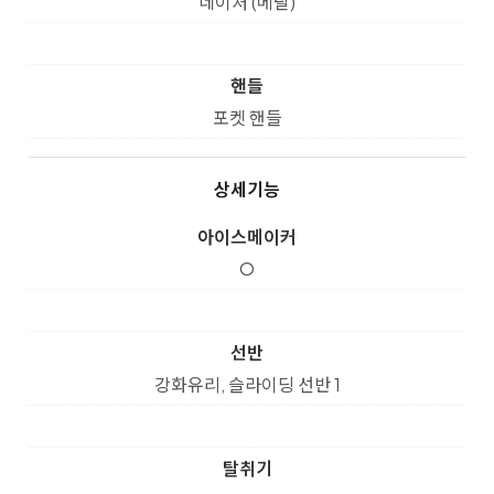
네이처 (메탈)
핸들
포켓 핸들
상세기능
아이스메이커
O
선반
강화유리, 슬라이딩 선반 1
탈취기