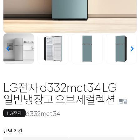
LG전자 d332mct34 LG
일반냉장고 오브제컬렉션
렌탈
d332mct34
LG전자
옵션 선택
렌탈 선택
렌탈 기간