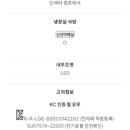
인버터 컴프레서
냉장실 사양
신선야채실
O
내부조명
LED
고지정보
KC 인증 필 유무
R-R-LGE-B332S342202 (전자파 적합등록)
SU07574-22001 (전기용품 안전확인)