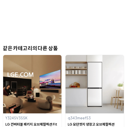
같은 카테고리의 다른 상품
Y324SV3SSK
q343meef53
LG 컨버터블 패키지 오브제컬렉션 Fit
LG 모던엣지 냉장고 오브제컬렉션