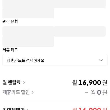
관리 유형
제휴 카드
제휴카드를 선택하세요.
이용 요금
16,900
월
원
월 렌탈료
0
월
원
제휴카드 할인
최대혜택가