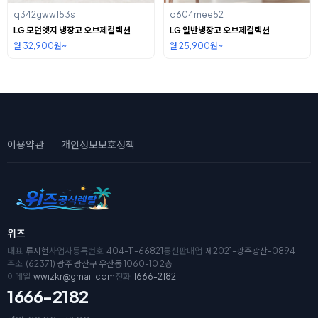
q342gww153s
d604mee52
LG 모던엣지 냉장고 오브제컬렉션
LG 일반냉장고 오브제컬렉션
월 32,900원~
월 25,900원~
이용약관
개인정보보호정책
위즈
대표
류지현
사업자등록번호
404-11-66821
통신판매업
제2021-광주광산-0894
주소
(62371) 광주 광산구 우산동 1060-10 2층
이메일
wwizkr@gmail.com
전화
1666-2182
1666-2182