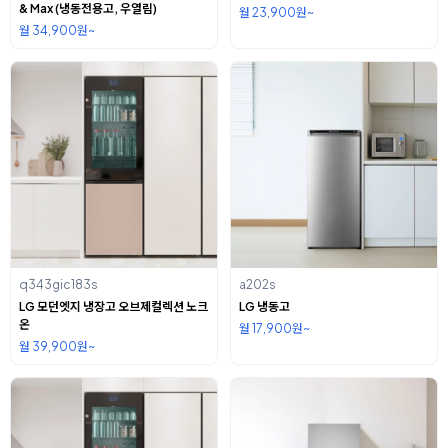
& Max (냉동전용고, 우열림)
월 23,900원~
월 34,900원~
q343gic183s
a202s
LG 모던엣지 냉장고 오브제컬렉션 노크
LG 냉동고
온
월 17,900원~
월 39,900원~