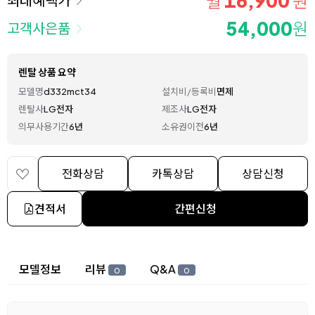
16,900
월
원
54,000
원
고객사은품
렌탈 상품 요약
모델명
d332mct34
설치비/등록비
면제
렌탈사
LG전자
제조사
LG전자
의무사용기간
6년
소유권이전
6년
전화상담
카톡상담
상담신청
견적서
간편신청
상세 정보
모델정보
리뷰
Q&A
0
0