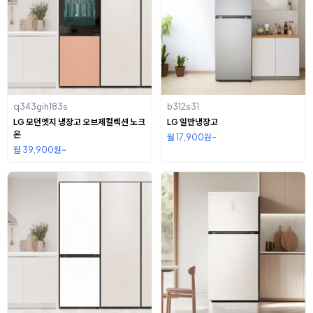
q343gih183s
b312s31
LG 모던엣지 냉장고 오브제컬렉션 노크
LG 일반냉장고
온
월 17,900원~
월 39,900원~