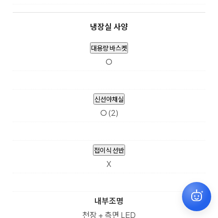
냉장실 사양
대용량 바스켓
O
신선야채실
O (2)
접이식 선반
X
내부조명
천장 + 측면 LED