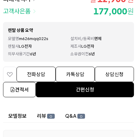
177,000
원
고객사은품
렌탈 상품 요약
모델명
m626mqq022s
설치비/등록비
면제
렌탈사
LG전자
제조사
LG전자
의무사용기간
6년
소유권이전
6년
전화상담
카톡상담
상담신청
견적서
간편신청
상세 정보
모델정보
리뷰
Q&A
0
0