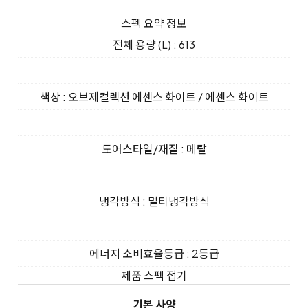
스펙 요약 정보
전체 용량 (L) : 613
색상 : 오브제컬렉션 에센스 화이트 / 에센스 화이트
도어스타일/재질 : 메탈
냉각방식 : 멀티냉각방식
에너지 소비효율등급 : 2등급
제품 스펙 접기
기본 사양