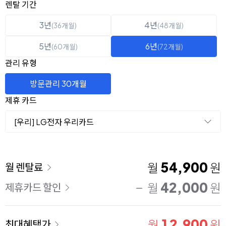
옵션 선택
렌탈 선택
렌탈 기간
3년
4년
(36개월)
(48개월)
5년
6년
(60개월)
(72개월)
관리 유형
방문관리 30개월
제휴 카드
[우리] LG전자 우리카드
이용 요금
54,900
월
원
월 렌탈료
42,000
월
원
제휴카드 할인
12,900
월
원
최대혜택가