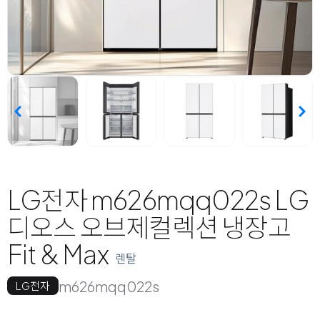
LG전자 m626mqq022s LG
디오스 오브제컬렉션 냉장고
Fit & Max
렌탈
m626mqq022s
LG전자