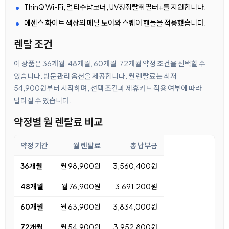
ThinQ Wi-Fi, 멀티수납코너, UV청정탈취필터+를 지원합니다.
에센스 화이트 색상의 메탈 도어와 스퀘어 핸들을 적용했습니다.
렌탈 조건
이 상품은 36개월, 48개월, 60개월, 72개월 약정 조건을 선택할 수
있습니다. 방문관리 옵션을 제공합니다. 월 렌탈료는 최저
54,900원부터 시작하며, 선택 조건과 제휴카드 적용 여부에 따라
달라질 수 있습니다.
약정별 월 렌탈료 비교
약정 기간
월 렌탈료
총 납부금
36개월
월 98,900원
3,560,400원
48개월
월 76,900원
3,691,200원
60개월
월 63,900원
3,834,000원
72개월
월 54,900원
3,952,800원