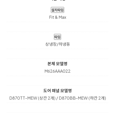
설치타입
Fit & Max
타입
상냉장/하냉동
본체 모델명
M626AAA022
도어 패널 모델명
D870TT-MEW (상칸 2개) / D870BB-MEW (하칸 2개)