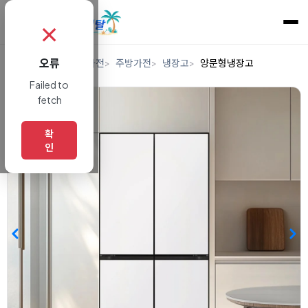
✗
오류
홈
렌탈
디지털/가전
주방가전
냉장고
양문형냉장고
Failed to
fetch
확
인