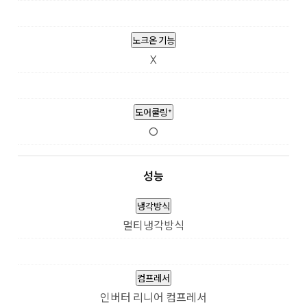
노크온 기능
X
도어쿨링⁺
O
성능
냉각방식
멀티냉각방식
컴프레서
인버터 리니어 컴프레서