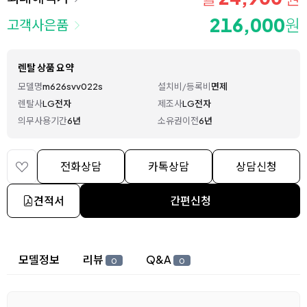
216,000
원
고객사은품
렌탈 상품 요약
모델명
m626svv022s
설치비/등록비
면제
렌탈사
LG전자
제조사
LG전자
의무사용기간
6년
소유권이전
6년
전화상담
카톡상담
상담신청
견적서
간편신청
상세 정보
모델정보
리뷰
Q&A
0
0