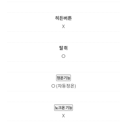
히든버튼
X
탈취
O
정온기능
O (자동정온)
노크온 기능
X