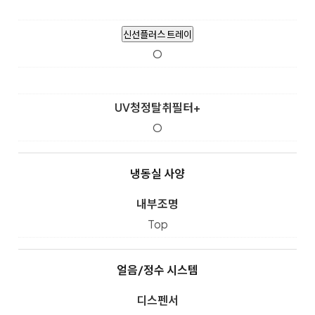
신선플러스 트레이
O
UV청정탈취필터+
O
냉동실 사양
내부조명
Top
얼음/정수 시스템
디스펜서