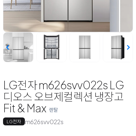
LG전자 m626svv022s LG
디오스 오브제컬렉션 냉장고
Fit & Max
렌탈
m626svv022s
LG전자