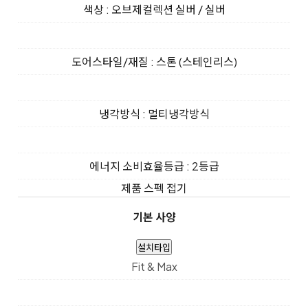
색상 : 오브제컬렉션 실버 / 실버
도어스타일/재질 : 스톤 (스테인리스)
냉각방식 : 멀티냉각방식
에너지 소비효율등급 : 2등급
제품 스펙 접기
기본 사양
설치타입
Fit & Max