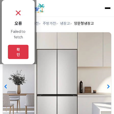
✗
오류
홈
렌탈
디지털/가전
주방가전
냉장고
양문형냉장고
Failed to
fetch
확
인