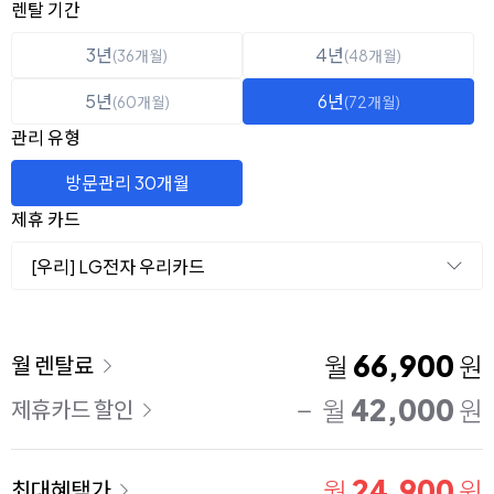
옵션 선택
렌탈 선택
렌탈 기간
3년
4년
(36개월)
(48개월)
5년
6년
(60개월)
(72개월)
관리 유형
방문관리 30개월
제휴 카드
[우리] LG전자 우리카드
이용 요금
66,900
월
원
월 렌탈료
42,000
월
원
제휴카드 할인
24,900
월
원
최대혜택가