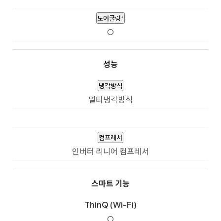
도어쿨링⁺
O
성능
냉각방식
멀티냉각방식
컴프레서
인버터 리니어 컴프레서
스마트 기능
ThinQ (Wi-Fi)
O