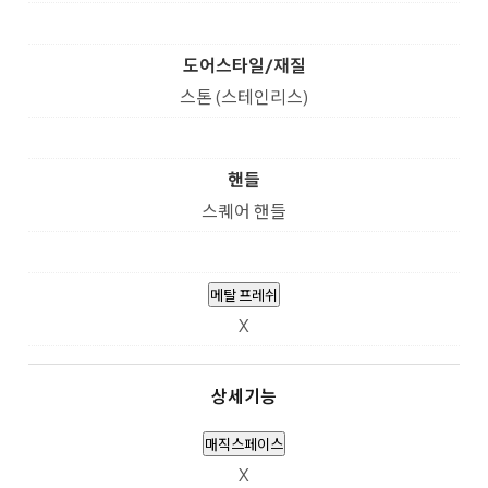
도어스타일/재질
스톤 (스테인리스)
핸들
스퀘어 핸들
메탈 프레쉬
X
상세기능
매직스페이스
X